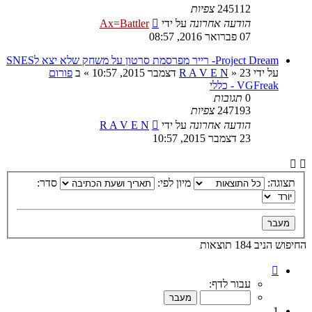
245112
צפיות
הודעה אחרונה
על ידי
Ax=Battler
07 פברואר 2016, 08:57
Project Dream- רייר מפרסמת סרטון על משחק שלא יצא לSNES
על ידי
23 דצמבר 2015, 10:57
»
R A V E N
» ב
פורום
VGFreak - כללי
0
תגובות
247193
צפיות
הודעה אחרונה
על ידי
R A V E N
23 דצמבר 2015, 10:57
תצוגה:
מיון לפי:
סדר:
החיפוש הניב 184 תוצאות
דף
1
עבור לדף:
מתוך
10
1