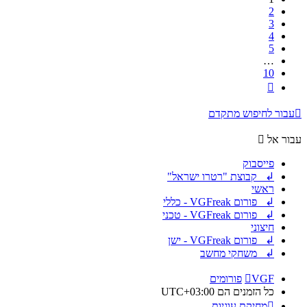
2
3
4
5
…
10
הבא
עבור לחיפוש מתקדם
עבור אל
פייסבוק
↲ קבוצת "רטרו ישראל"
ראשי
↲ פורום VGFreak - כללי
↲ פורום VGFreak - טכני
חיצוני
↲ פורום VGFreak - ישן
↲ משחקי מחשב
VGF
פורומים
כל הזמנים הם
UTC+03:00
מחיקת עוגיות