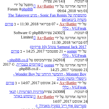
0
תגובות
247143
צפיות
מופעל על ידי
הודעה אחרונה
על ידי
Ax=Battler
® Forum
phpBB
01 מאי 2018, 09:04
מהמפתח של Sonic Fan Remix - מגיע The Takeover
משחק ביטאמאפ
על ידי
Ax=Battler
»
07 פברואר 2018, 11:30
» ב
פורום
VGFreak - כללי
0
תגובות
243025
צפיות
Software © phpBB
Limited
הודעה אחרונה
על ידי
Ax=Battler
07 פברואר 2018, 11:30
Samurai Jack 2017 עונה5 (10 פרקים)
על ידי
oompi
»
21 ספטמבר 2017, 14:25
» ב
פורום
VGFreak - כללי
0
תגובות
242918
צפיות
מבוסס על
phpBB.co.il -
פורומים בעברית
. © 2017
הודעה אחרונה
על ידי
oompi
- phpBB.co.il.
21 ספטמבר 2017, 14:25
Monster Boy - ההמשך הרוחני של Wonder Boy -
גיימפליי ומשהו מגניב
על ידי
Ax=Battler
»
24 אוגוסט 2017, 14:07
» ב
פורום
VGFreak - כללי
0
תגובות
243088
צפיות
מדיניות הפרטיות
|
תנאי
שימוש באתר
הודעה אחרונה
על ידי
Ax=Battler
24 אוגוסט 2017, 14:07
סטריטס אוף רייג' בסוניק מאניה? :)