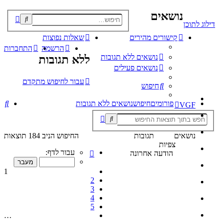
נושאים
פוש
דילוג לתוכן
קדם
קישורים מהירים
שאלות נפוצות
הרשמה
התחברות
נושאים ללא תגובות
ללא תגובות
נושאים פעילים
עבור לחיפוש מתקדם
חיפוש
חי
פורומים
חיפוש
נושאים ללא תגובות
VGF
נושאים
תגובות
החיפוש הניב 184 תוצאות
צפיות
דף
עבור לדף:
הודעה אחרונה
1
מתוך
1
10
2
3
4
5
…