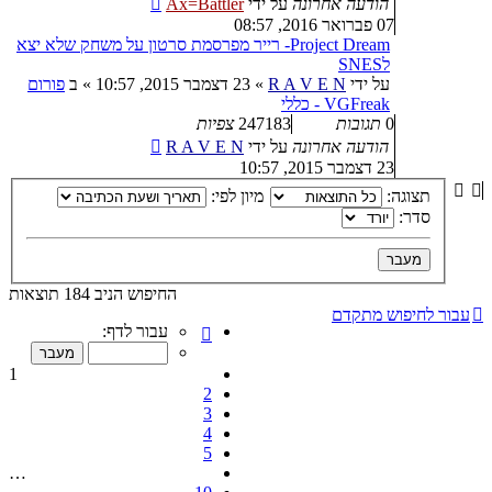
הודעה אחרונה
על ידי
Ax=Battler
07 פברואר 2016, 08:57
Project Dream- רייר מפרסמת סרטון על משחק שלא יצא
לSNES
על ידי
R A V E N
»
23 דצמבר 2015, 10:57
» ב
פורום
VGFreak - כללי
0
תגובות
247183
צפיות
הודעה אחרונה
על ידי
R A V E N
23 דצמבר 2015, 10:57
תצוגה:
מיון לפי:
סדר:
החיפוש הניב 184 תוצאות
עבור לחיפוש מתקדם
דף
עבור לדף:
1
מתוך
1
10
2
3
4
5
…