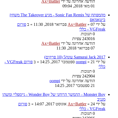
הודעה אחרונה
על ידי
Ax=Battler
01 מאי 2018, 09:04
מהמפתח של Sonic Fan Remix - מגיע The Takeover משחק
ביטאמאפ
על ידי
07 פברואר 2018, 11:30
»
Ax=Battler
» ב
פורום
VGFreak - כללי
0
תגובות
243016
צפיות
הודעה אחרונה
על ידי
Ax=Battler
07 פברואר 2018, 11:30
Samurai Jack 2017 עונה5 (10 פרקים)
על ידי
21 ספטמבר 2017, 14:25
»
oompi
» ב
פורום VGFreak -
כללי
0
תגובות
242904
צפיות
הודעה אחרונה
על ידי
oompi
21 ספטמבר 2017, 14:25
Monster Boy - ההמשך הרוחני של Wonder Boy - גיימפליי ומשהו
מגניב
על ידי
24 אוגוסט 2017, 14:07
»
Ax=Battler
» ב
פורום
VGFreak - כללי
0
תגובות