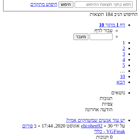
חיפוש מתקדם
חיפוש
החיפוש הניב 184 תוצאות
דף
1
מתוך
10
עבור לדף:
1
2
3
4
5
…
10
הבא
נושאים
תגובות
צפיות
הודעה אחרונה
יש עוד אנשים שמשחקים אמיו?
על ידי
30 אוגוסט 2020, 17:44
»
elicohen92
» ב
פורום
VGFreak - כללי
0
תגובות