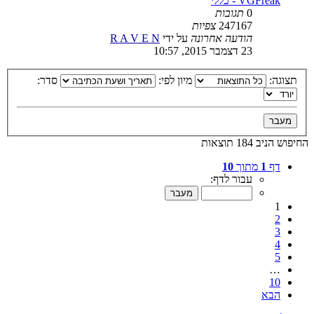
VGFreak - כללי
0
תגובות
247167
צפיות
הודעה אחרונה
על ידי
R A V E N
23 דצמבר 2015, 10:57
תצוגה:
מיון לפי:
סדר:
החיפוש הניב 184 תוצאות
דף
1
מתוך
10
עבור לדף:
1
2
3
4
5
…
10
הבא