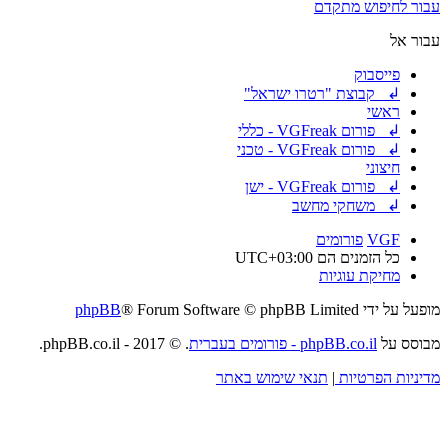
עבור לחיפוש מתקדם
עבור אל
פייסבוק
↲ קבוצת "רטרו ישראל"
ראשי
↲ פורום VGFreak - כללי
↲ פורום VGFreak - טכני
חיצוני
↲ פורום VGFreak - ישן
↲ משחקי מחשב
VGF
פורומים
כל הזמנים הם
UTC+03:00
מחיקת עוגיות
מופעל על ידי
® Forum Software © phpBB Limited
phpBB
מבוסס על
phpBB.co.il - פורומים בעברית
. © 2017 - phpBB.co.il.
מדיניות הפרטיות
|
תנאי שימוש באתר