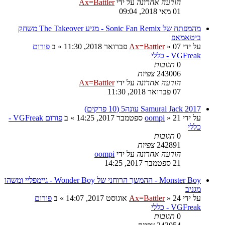
הודעה אחרונה
על ידי
Ax=Battler
01 מאי 2018, 09:04
מהמפתח של Sonic Fan Remix - מגיע The Takeover משחק
ביטאמאפ
על ידי
07 פברואר 2018, 11:30
»
Ax=Battler
» ב
פורום
VGFreak - כללי
0
תגובות
243006
צפיות
הודעה אחרונה
על ידי
Ax=Battler
07 פברואר 2018, 11:30
Samurai Jack 2017 עונה5 (10 פרקים)
על ידי
21 ספטמבר 2017, 14:25
»
oompi
» ב
פורום VGFreak -
כללי
0
תגובות
242891
צפיות
הודעה אחרונה
על ידי
oompi
21 ספטמבר 2017, 14:25
Monster Boy - ההמשך הרוחני של Wonder Boy - גיימפליי ומשהו
מגניב
על ידי
24 אוגוסט 2017, 14:07
»
Ax=Battler
» ב
פורום
VGFreak - כללי
0
תגובות