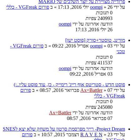
פרודייה מצויירת על יוצר השלבים של MARIO
על ידי
26 יולי 2016, 17:13
»
oompi
» ב
פורום VGFreak - כללי
0
תגובות
240993
צפיות
הודעה אחרונה
על ידי
oompi
26 יולי 2016, 17:13
מודינג, טוסטר+סורק [פוסט ישן]
על ידי
03 אפריל 2016, 09:22
»
oompi
» ב
פורום VGFreak -
טכני
0
תגובות
411537
צפיות
הודעה אחרונה
על ידי
oompi
03 אפריל 2016, 09:22
פוסט חדש - סטריטס אוף רייג' רימייק - כן, עוד פוסט עליו..:)
על ידי
07 פברואר 2016, 08:57
»
Ax=Battler
» ב
פורום
VGFreak - כללי
0
תגובות
245080
צפיות
הודעה אחרונה
על ידי
Ax=Battler
07 פברואר 2016, 08:57
Project Dream- רייר מפרסמת סרטון על משחק שלא יצא לSNES
על ידי
23 דצמבר 2015, 10:57
»
R A V E N
» ב
פורום