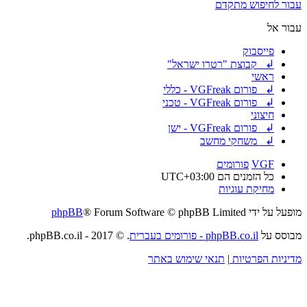
עבור לחיפוש מתקדם
עבור אל
פייסבוק
↲ קבוצת "רטרו ישראל"
ראשי
↲ פורום VGFreak - כללי
↲ פורום VGFreak - טכני
חיצוני
↲ פורום VGFreak - ישן
↲ משחקי מחשב
VGF
פורומים
כל הזמנים הם
UTC+03:00
מחיקת עוגיות
מופעל על ידי
® Forum Software © phpBB Limited
phpBB
מבוסס על
phpBB.co.il - פורומים בעברית
. © 2017 - phpBB.co.il.
מדיניות הפרטיות
|
תנאי שימוש באתר