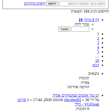
חיפוש מתקדם
חיפוש
החיפוש הניב 184 תוצאות
דף
1
מתוך
10
עבור לדף:
1
2
3
4
5
…
10
הבא
נושאים
תגובות
צפיות
הודעה אחרונה
יש עוד אנשים שמשחקים אמיו?
על ידי
30 אוגוסט 2020, 17:44
»
elicohen92
» ב
פורום
VGFreak - כללי
0
תגובות