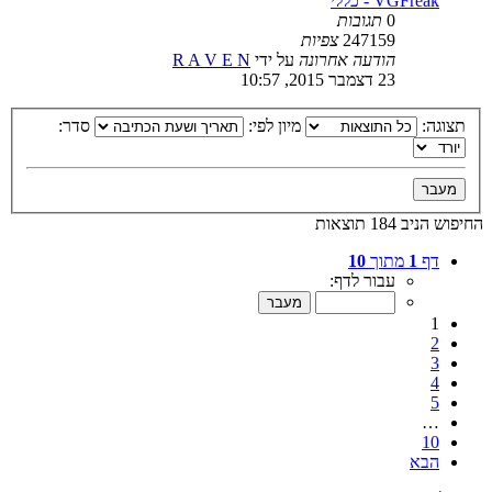
VGFreak - כללי
0
תגובות
247159
צפיות
הודעה אחרונה
על ידי
R A V E N
23 דצמבר 2015, 10:57
תצוגה:
מיון לפי:
סדר:
החיפוש הניב 184 תוצאות
דף
1
מתוך
10
עבור לדף:
1
2
3
4
5
…
10
הבא