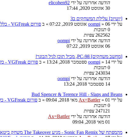
הודעה אחרונה
על ידי
elicohen92
30 אוגוסט 2020, 17:44
[יוטיוב] עלילת המשחקים ב3
על ידי
06 אוגוסט 2019, 07:22
»
oompi
» ב
פורום VGFreak - כללי
0
תגובות
262562
צפיות
הודעה אחרונה
על ידי
oompi
06 אוגוסט 2019, 07:22
[מחשב משחקים] PC-98, מכיל תוכן לגיל הבוגר!
על ידי
14 ספטמבר 2018, 13:24
»
oompi
» ב
פורום VGFreak - כללי
0
תגובות
243034
צפיות
הודעה אחרונה
על ידי
oompi
14 ספטמבר 2018, 13:24
Bud Spencer & Terence Hill - Slaps and Beans
על ידי
01 מאי 2018, 09:04
»
Ax=Battler
» ב
פורום VGFreak - כללי
0
תגובות
247121
צפיות
הודעה אחרונה
על ידי
Ax=Battler
01 מאי 2018, 09:04
מהמפתח של Sonic Fan Remix - מגיע The Takeover משחק ביטאמאפ