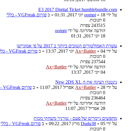
E3 2017 Digital Ticket humblebundle.com
על ידי
18 יוני 2017, 01:31
»
oompi
» ב
פורום VGFreak - כללי
0
תגובות
243515
צפיות
הודעה אחרונה
על ידי
oompi
18 יוני 2017, 01:31
עשרת האמולטורים הטובים ביותר ב 2017 על פי אמוניישן
על ידי
04 יוני 2017, 13:37
»
Ax=Battler
» ב
פורום VGFreak - כללי
0
תגובות
237544
צפיות
הודעה אחרונה
על ידי
Ax=Battler
04 יוני 2017, 13:37
נינטנדו הציגה את ה New 2DS XL
על ידי
28 אפריל 2017, 11:07
»
Ax=Battler
» ב
פורום VGFreak - כללי
0
תגובות
236464
צפיות
הודעה אחרונה
על ידי
Ax=Battler
28 אפריל 2017, 11:07
מחפשים גיימרים של פעם - טורניר משחקי מכות
על ידי
05 מרץ 2017, 09:22
»
Dudu38
» ב
פורום VGFreak - כללי
0
תגובות