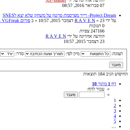
הודעה אחרונה
על ידי
Ax=Battler
07 פברואר 2016, 08:57
Project Dream- רייר מפרסמת סרטון על משחק שלא יצא לSNES
על ידי
23 דצמבר 2015, 10:57
»
R A V E N
» ב
פורום VGFreak - כללי
0
תגובות
247166
צפיות
הודעה אחרונה
על ידי
R A V E N
23 דצמבר 2015, 10:57
תצוגה:
מיון לפי:
סדר:
החיפוש הניב 184 תוצאות
דף
1
מתוך
10
עבור לדף:
1
2
3
4
5
…