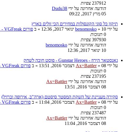
237912
צפיות
הודעה אחרונה
על ידי
Dudu38
05 מרץ 2017, 09:22
תיקון כל סוגי הקונסולות במחירים הכי זולים בארץ
על ידי
10 ינואר 2017, 12:36
»
benomosko
» ב
פורום VGFreak - טכני
0
תגובות
397930
צפיות
הודעה אחרונה
על ידי
benomosko
10 ינואר 2017, 12:36
גאנסטאר הירוז - Gunstar Heroes - פוסט חובה לשחק
על ידי
08 דצמבר 2016, 13:51
»
Ax=Battler
» ב
פורום VGFreak - כללי
0
תגובות
237195
צפיות
הודעה אחרונה
על ידי
Ax=Battler
08 דצמבר 2016, 13:51
סקירה מעניינת של השקת המסטר סיסטם (ארה"ב, אירופה וברזיל)
על ידי
08 דצמבר 2016, 11:04
»
Ax=Battler
» ב
פורום VGFreak - כללי
0
תגובות
237487
צפיות
הודעה אחרונה
על ידי
Ax=Battler
08 דצמבר 2016, 11:04