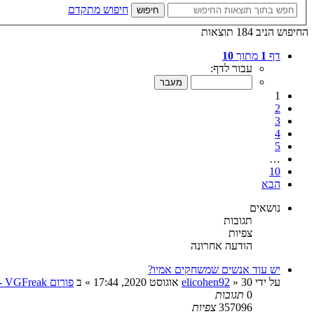
חיפוש מתקדם
חיפוש
החיפוש הניב 184 תוצאות
דף
1
מתוך
10
עבור לדף:
1
2
3
4
5
…
10
הבא
נושאים
תגובות
צפיות
הודעה אחרונה
יש עוד אנשים שמשחקים אמיו?
על ידי
30 אוגוסט 2020, 17:44
»
elicohen92
» ב
פורום VGFreak - כללי
0
תגובות
357096
צפיות