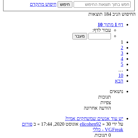
חיפוש מתקדם
חיפוש
החיפוש הניב 184 תוצאות
דף
1
מתוך
10
עבור לדף:
1
2
3
4
5
…
10
הבא
נושאים
תגובות
צפיות
הודעה אחרונה
יש עוד אנשים שמשחקים אמיו?
על ידי
30 אוגוסט 2020, 17:44
»
elicohen92
» ב
פורום
VGFreak - כללי
0
תגובות