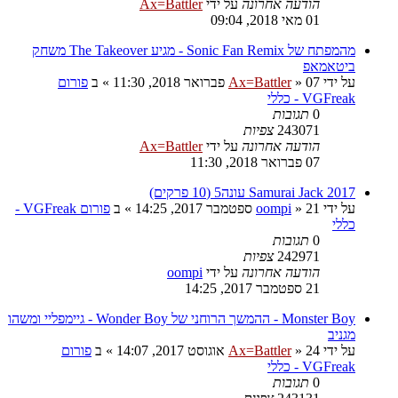
הודעה אחרונה
על ידי
Ax=Battler
01 מאי 2018, 09:04
מהמפתח של Sonic Fan Remix - מגיע The Takeover משחק
ביטאמאפ
על ידי
07 פברואר 2018, 11:30
»
Ax=Battler
» ב
פורום
VGFreak - כללי
0
תגובות
243071
צפיות
הודעה אחרונה
על ידי
Ax=Battler
07 פברואר 2018, 11:30
Samurai Jack 2017 עונה5 (10 פרקים)
על ידי
21 ספטמבר 2017, 14:25
»
oompi
» ב
פורום VGFreak -
כללי
0
תגובות
242971
צפיות
הודעה אחרונה
על ידי
oompi
21 ספטמבר 2017, 14:25
Monster Boy - ההמשך הרוחני של Wonder Boy - גיימפליי ומשהו
מגניב
על ידי
24 אוגוסט 2017, 14:07
»
Ax=Battler
» ב
פורום
VGFreak - כללי
0
תגובות