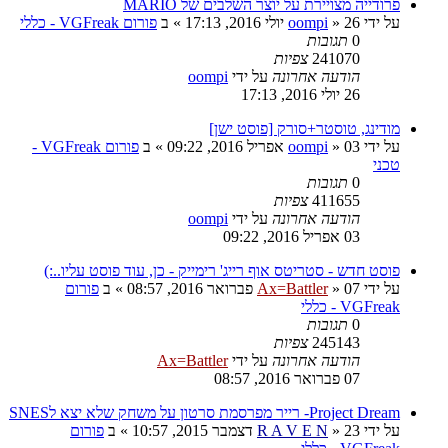
פרודייה מצויירת על יוצר השלבים של MARIO
על ידי
26 יולי 2016, 17:13
»
oompi
» ב
פורום VGFreak - כללי
0
תגובות
241070
צפיות
הודעה אחרונה
על ידי
oompi
26 יולי 2016, 17:13
מודינג, טוסטר+סורק [פוסט ישן]
על ידי
03 אפריל 2016, 09:22
»
oompi
» ב
פורום VGFreak -
טכני
0
תגובות
411655
צפיות
הודעה אחרונה
על ידי
oompi
03 אפריל 2016, 09:22
פוסט חדש - סטריטס אוף רייג' רימייק - כן, עוד פוסט עליו..:)
על ידי
07 פברואר 2016, 08:57
»
Ax=Battler
» ב
פורום
VGFreak - כללי
0
תגובות
245143
צפיות
הודעה אחרונה
על ידי
Ax=Battler
07 פברואר 2016, 08:57
Project Dream- רייר מפרסמת סרטון על משחק שלא יצא לSNES
על ידי
23 דצמבר 2015, 10:57
»
R A V E N
» ב
פורום