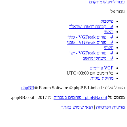
עבור לחיפוש מתקדם
עבור אל
פייסבוק
↲ קבוצת "רטרו ישראל"
ראשי
↲ פורום VGFreak - כללי
↲ פורום VGFreak - טכני
חיצוני
↲ פורום VGFreak - ישן
↲ משחקי מחשב
VGF
פורומים
כל הזמנים הם
UTC+03:00
מחיקת עוגיות
מופעל על ידי
® Forum Software © phpBB Limited
phpBB
מבוסס על
phpBB.co.il - פורומים בעברית
. © 2017 - phpBB.co.il.
מדיניות הפרטיות
|
תנאי שימוש באתר