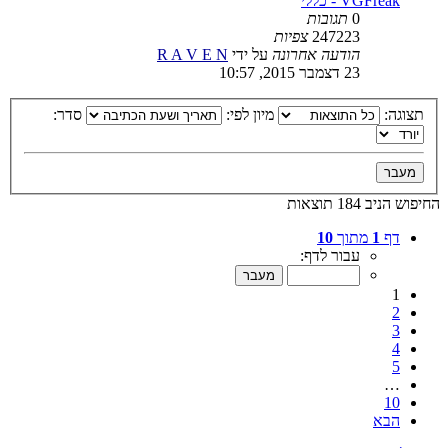
VGFreak - כללי
0
תגובות
247223
צפיות
הודעה אחרונה
על ידי
R A V E N
23 דצמבר 2015, 10:57
תצוגה:
מיון לפי:
סדר:
החיפוש הניב 184 תוצאות
דף
1
מתוך
10
עבור לדף:
1
2
3
4
5
…
10
הבא