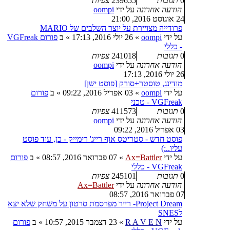
0
תגובות
239655
צפיות
הודעה אחרונה
על ידי
oompi
24 אוגוסט 2016, 21:00
פרודייה מצויירת על יוצר השלבים של MARIO
על ידי
oompi
»
26 יולי 2016, 17:13
» ב
פורום VGFreak
- כללי
0
תגובות
241018
צפיות
הודעה אחרונה
על ידי
oompi
26 יולי 2016, 17:13
מודינג, טוסטר+סורק [פוסט ישן]
על ידי
oompi
»
03 אפריל 2016, 09:22
» ב
פורום
VGFreak - טכני
0
תגובות
411573
צפיות
הודעה אחרונה
על ידי
oompi
03 אפריל 2016, 09:22
פוסט חדש - סטריטס אוף רייג' רימייק - כן, עוד פוסט
עליו..:)
על ידי
Ax=Battler
»
07 פברואר 2016, 08:57
» ב
פורום
VGFreak - כללי
0
תגובות
245101
צפיות
הודעה אחרונה
על ידי
Ax=Battler
07 פברואר 2016, 08:57
Project Dream- רייר מפרסמת סרטון על משחק שלא יצא
לSNES
על ידי
R A V E N
»
23 דצמבר 2015, 10:57
» ב
פורום