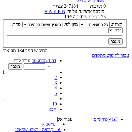
VGFreak - כללי
0
תגובות
247184
צפיות
הודעה אחרונה
על ידי
R A V E N
23 דצמבר 2015, 10:57
תצוגה:
מיון לפי:
סדר:
החיפוש הניב 184 תוצאות
עבור לחיפוש מתקדם
דף
1
מתוך
10
עבור לדף:
1
2
3
4
5
…
10
הבא
VGF
פורומים
עבור אל
פייסבוק
↲ קבוצת "רטרו ישראל"