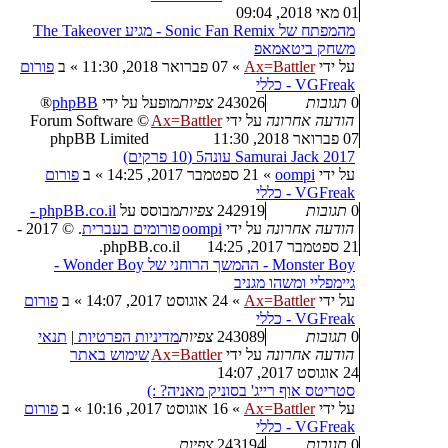
01 מאי 2018, 09:04
מהמפתח של Sonic Fan Remix - מגיע The Takeover
משחק ביטאמאפ
על ידי
Ax=Battler
»
07 פברואר 2018, 11:30
» ב
פורום
VGFreak - כללי
0
תגובות
243026
צפיות
מופעל על ידי
phpBB
®
הודעה אחרונה
על ידי
Ax=Battler
Forum Software ©
07 פברואר 2018, 11:30
phpBB Limited
Samurai Jack 2017 עונה5 (10 פרקים)
על ידי
oompi
»
21 ספטמבר 2017, 14:25
» ב
פורום
VGFreak - כללי
0
תגובות
242919
צפיות
מבוסס על
phpBB.co.il -
הודעה אחרונה
על ידי
oompi
פורומים בעברית
. © 2017 -
21 ספטמבר 2017, 14:25
phpBB.co.il.
Monster Boy - ההמשך הרוחני של Wonder Boy -
גיימפליי ומשהו מגניב
על ידי
Ax=Battler
»
24 אוגוסט 2017, 14:07
» ב
פורום
VGFreak - כללי
0
תגובות
243089
צפיות
מדיניות הפרטיות
|
תנאי
הודעה אחרונה
על ידי
Ax=Battler
שימוש באתר
24 אוגוסט 2017, 14:07
סטריטס אוף רייג' בסוניק מאניה? :)
על ידי
Ax=Battler
»
16 אוגוסט 2017, 10:16
» ב
פורום
VGFreak - כללי
0
תגובות
243194
צפיות