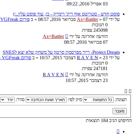
03 אפריל 2016, 09:22
פוסט חדש - סטריטס אוף רייג' רימייק - כן, עוד פוסט עליו..:)
על ידי
07 פברואר 2016, 08:57
»
Ax=Battler
» ב
פורום VGFreak - כללי
0
תגובות
245098
צפיות
הודעה אחרונה
על ידי
Ax=Battler
07 פברואר 2016, 08:57
Project Dream- רייר מפרסמת סרטון על משחק שלא יצא לSNES
על ידי
23 דצמבר 2015, 10:57
»
R A V E N
» ב
פורום VGFreak - כללי
0
תגובות
247181
צפיות
הודעה אחרונה
על ידי
R A V E N
23 דצמבר 2015, 10:57
תצוגה:
מיון לפי:
סדר:
החיפוש הניב 184 תוצאות
דף