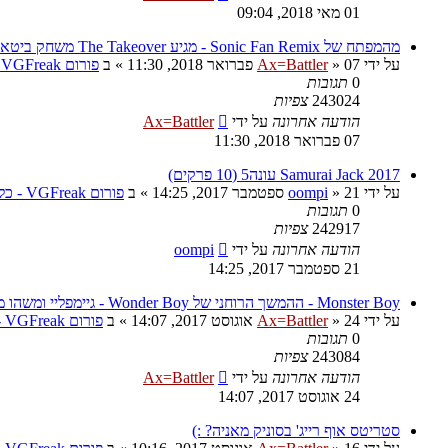
01 מאי 2018, 09:04
מהמפתח של Sonic Fan Remix - מגיע The Takeover משחק ביטאמאפ
על ידי
07 פברואר 2018, 11:30
»
Ax=Battler
» ב
פורום VGFreak - כללי
0
תגובות
243024
צפיות
הודעה אחרונה
על ידי
Ax=Battler
07 פברואר 2018, 11:30
Samurai Jack 2017 עונה5 (10 פרקים)
על ידי
21 ספטמבר 2017, 14:25
»
oompi
» ב
פורום VGFreak - כללי
0
תגובות
242917
צפיות
הודעה אחרונה
על ידי
oompi
21 ספטמבר 2017, 14:25
Monster Boy - ההמשך הרוחני של Wonder Boy - גיימפליי ומשהו מגניב
על ידי
24 אוגוסט 2017, 14:07
»
Ax=Battler
» ב
פורום VGFreak - כללי
0
תגובות
243084
צפיות
הודעה אחרונה
על ידי
Ax=Battler
24 אוגוסט 2017, 14:07
סטריטס אוף רייג' בסוניק מאניה? :)