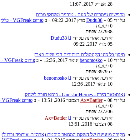
28 אפריל 2017, 11:07
מחפשים גיימרים של פעם - טורניר משחקי מכות
על ידי
05 מרץ 2017, 09:22
»
Dudu38
» ב
פורום VGFreak - כללי
0
תגובות
237938
צפיות
הודעה אחרונה
על ידי
Dudu38
05 מרץ 2017, 09:22
תיקון כל סוגי הקונסולות במחירים הכי זולים בארץ
על ידי
10 ינואר 2017, 12:36
»
benomosko
» ב
פורום VGFreak - טכני
0
תגובות
397957
צפיות
הודעה אחרונה
על ידי
benomosko
10 ינואר 2017, 12:36
גאנסטאר הירוז - Gunstar Heroes - פוסט חובה לשחק
על ידי
08 דצמבר 2016, 13:51
»
Ax=Battler
» ב
פורום VGFreak - כללי
0
תגובות
237206
צפיות
הודעה אחרונה
על ידי
Ax=Battler
08 דצמבר 2016, 13:51
סקירה מעניינת של השקת המסטר סיסטם (ארה"ב, אירופה וברזיל)