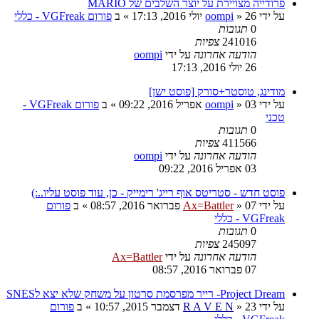
פרודייה מצויירת על יוצר השלבים של MARIO
על ידי
26 יולי 2016, 17:13
»
oompi
» ב
פורום VGFreak - כללי
0
תגובות
241016
צפיות
הודעה אחרונה
על ידי
oompi
26 יולי 2016, 17:13
מודינג, טוסטר+סורק [פוסט ישן]
על ידי
03 אפריל 2016, 09:22
»
oompi
» ב
פורום VGFreak -
טכני
0
תגובות
411566
צפיות
הודעה אחרונה
על ידי
oompi
03 אפריל 2016, 09:22
פוסט חדש - סטריטס אוף רייג' רימייק - כן, עוד פוסט עליו..:)
על ידי
07 פברואר 2016, 08:57
»
Ax=Battler
» ב
פורום
VGFreak - כללי
0
תגובות
245097
צפיות
הודעה אחרונה
על ידי
Ax=Battler
07 פברואר 2016, 08:57
Project Dream- רייר מפרסמת סרטון על משחק שלא יצא לSNES
על ידי
23 דצמבר 2015, 10:57
»
R A V E N
» ב
פורום