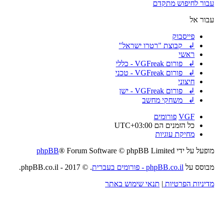
עבור לחיפוש מתקדם
עבור אל
פייסבוק
↲ קבוצת "רטרו ישראל"
ראשי
↲ פורום VGFreak - כללי
↲ פורום VGFreak - טכני
חיצוני
↲ פורום VGFreak - ישן
↲ משחקי מחשב
VGF
פורומים
כל הזמנים הם
UTC+03:00
מחיקת עוגיות
מופעל על ידי
® Forum Software © phpBB Limited
phpBB
מבוסס על
phpBB.co.il - פורומים בעברית
. © 2017 - phpBB.co.il.
מדיניות הפרטיות
|
תנאי שימוש באתר