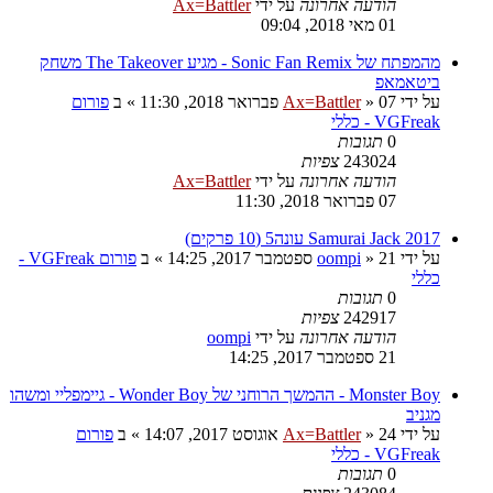
הודעה אחרונה
על ידי
Ax=Battler
01 מאי 2018, 09:04
מהמפתח של Sonic Fan Remix - מגיע The Takeover משחק
ביטאמאפ
על ידי
07 פברואר 2018, 11:30
»
Ax=Battler
» ב
פורום
VGFreak - כללי
0
תגובות
243024
צפיות
הודעה אחרונה
על ידי
Ax=Battler
07 פברואר 2018, 11:30
Samurai Jack 2017 עונה5 (10 פרקים)
על ידי
21 ספטמבר 2017, 14:25
»
oompi
» ב
פורום VGFreak -
כללי
0
תגובות
242917
צפיות
הודעה אחרונה
על ידי
oompi
21 ספטמבר 2017, 14:25
Monster Boy - ההמשך הרוחני של Wonder Boy - גיימפליי ומשהו
מגניב
על ידי
24 אוגוסט 2017, 14:07
»
Ax=Battler
» ב
פורום
VGFreak - כללי
0
תגובות