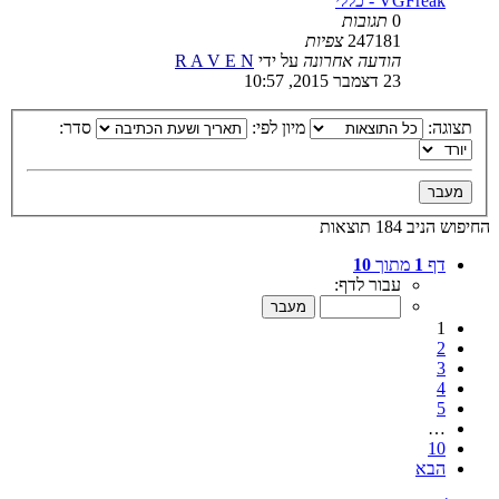
VGFreak - כללי
0
תגובות
247181
צפיות
הודעה אחרונה
על ידי
R A V E N
23 דצמבר 2015, 10:57
תצוגה:
מיון לפי:
סדר:
החיפוש הניב 184 תוצאות
דף
1
מתוך
10
עבור לדף:
1
2
3
4
5
…
10
הבא