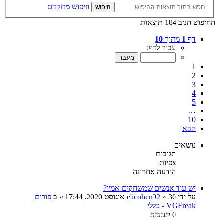
חיפוש מתקדם
חיפוש
החיפוש הניב 184 תוצאות
דף
1
מתוך
10
עבור לדף:
1
2
3
4
5
…
10
הבא
נושאים
תגובות
צפיות
הודעה אחרונה
יש עוד אנשים שמשחקים אמיו?
על ידי
30 אוגוסט 2020, 17:44
»
elicohen92
» ב
פורום
VGFreak - כללי
0
תגובות