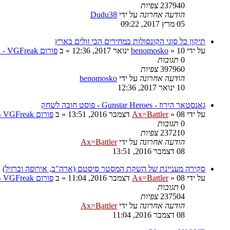
237940
צפיות
הודעה אחרונה
על ידי
Dudu38
05 מרץ 2017, 09:22
תיקון כל סוגי הקונסולות במחירים הכי זולים בארץ
על ידי
10 ינואר 2017, 12:36
»
benomosko
» ב
פורום VGFreak - טכני
0
תגובות
397960
צפיות
הודעה אחרונה
על ידי
benomosko
10 ינואר 2017, 12:36
גאנסטאר הירוז - Gunstar Heroes - פוסט חובה לשחק
על ידי
08 דצמבר 2016, 13:51
»
Ax=Battler
» ב
פורום VGFreak - כללי
0
תגובות
237210
צפיות
הודעה אחרונה
על ידי
Ax=Battler
08 דצמבר 2016, 13:51
סקירה מעניינת של השקת המסטר סיסטם (ארה"ב, אירופה וברזיל)
על ידי
08 דצמבר 2016, 11:04
»
Ax=Battler
» ב
פורום VGFreak - כללי
0
תגובות
237504
צפיות
הודעה אחרונה
על ידי
Ax=Battler
08 דצמבר 2016, 11:04