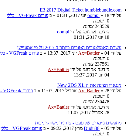
E3 2017 Digital Ticket humblebundle.com
על ידי
18 יוני 2017, 01:31
»
oompi
» ב
פורום VGFreak - כללי
0
תגובות
243529
צפיות
הודעה אחרונה
על ידי
oompi
18 יוני 2017, 01:31
עשרת האמולטורים הטובים ביותר ב 2017 על פי אמוניישן
על ידי
04 יוני 2017, 13:37
»
Ax=Battler
» ב
פורום VGFreak - כללי
0
תגובות
237561
צפיות
הודעה אחרונה
על ידי
Ax=Battler
04 יוני 2017, 13:37
נינטנדו הציגה את ה New 2DS XL
על ידי
28 אפריל 2017, 11:07
»
Ax=Battler
» ב
פורום VGFreak - כללי
0
תגובות
236478
צפיות
הודעה אחרונה
על ידי
Ax=Battler
28 אפריל 2017, 11:07
מחפשים גיימרים של פעם - טורניר משחקי מכות
על ידי
05 מרץ 2017, 09:22
»
Dudu38
» ב
פורום VGFreak - כללי
0
תגובות