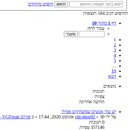
חיפוש מתקדם
חיפוש
החיפוש הניב 184 תוצאות
דף
1
מתוך
10
עבור לדף:
1
2
3
4
5
…
10
הבא
נושאים
תגובות
צפיות
הודעה אחרונה
יש עוד אנשים שמשחקים אמיו?
על ידי
30 אוגוסט 2020, 17:44
»
elicohen92
» ב
פורום VGFreak - כללי
0
תגובות
357146
צפיות