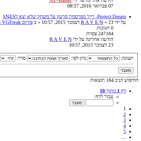
הודעה אחרונה
על ידי
Ax=Battler
07 פברואר 2016, 08:57
Project Dream- רייר מפרסמת סרטון על משחק שלא יצא לSNES
על ידי
23 דצמבר 2015, 10:57
»
R A V E N
» ב
פורום VGFreak - כללי
0
תגובות
247184
צפיות
הודעה אחרונה
על ידי
R A V E N
23 דצמבר 2015, 10:57
תצוגה:
מיון לפי:
סדר:
החיפוש הניב 184 תוצאות
דף
1
מתוך
10
עבור לדף:
1
2
3
4
5
…