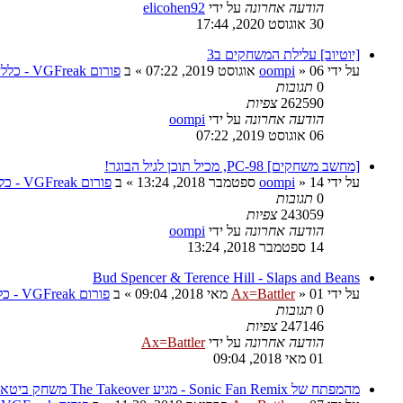
הודעה אחרונה
על ידי
elicohen92
30 אוגוסט 2020, 17:44
[יוטיוב] עלילת המשחקים ב3
על ידי
06 אוגוסט 2019, 07:22
»
oompi
» ב
פורום VGFreak - כללי
0
תגובות
262590
צפיות
הודעה אחרונה
על ידי
oompi
06 אוגוסט 2019, 07:22
[מחשב משחקים] PC-98, מכיל תוכן לגיל הבוגר!
על ידי
14 ספטמבר 2018, 13:24
»
oompi
» ב
פורום VGFreak - כללי
0
תגובות
243059
צפיות
הודעה אחרונה
על ידי
oompi
14 ספטמבר 2018, 13:24
Bud Spencer & Terence Hill - Slaps and Beans
על ידי
01 מאי 2018, 09:04
»
Ax=Battler
» ב
פורום VGFreak - כללי
0
תגובות
247146
צפיות
הודעה אחרונה
על ידי
Ax=Battler
01 מאי 2018, 09:04
מהמפתח של Sonic Fan Remix - מגיע The Takeover משחק ביטאמאפ