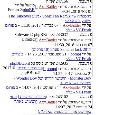
0
תגובות
247156
צפיות
מופעל על ידי
הודעה אחרונה
על ידי
Ax=Battler
® Forum
phpBB
01 מאי 2018, 09:04
מהמפתח של Sonic Fan Remix - מגיע The Takeover
משחק ביטאמאפ
על ידי
Ax=Battler
»
07 פברואר 2018, 11:30
» ב
פורום
VGFreak - כללי
0
תגובות
243037
צפיות
Software © phpBB
Limited
הודעה אחרונה
על ידי
Ax=Battler
07 פברואר 2018, 11:30
Samurai Jack 2017 עונה5 (10 פרקים)
על ידי
oompi
»
21 ספטמבר 2017, 14:25
» ב
פורום
VGFreak - כללי
0
תגובות
242935
צפיות
מבוסס על
phpBB.co.il -
פורומים בעברית
. © 2017
הודעה אחרונה
על ידי
oompi
- phpBB.co.il.
21 ספטמבר 2017, 14:25
Monster Boy - ההמשך הרוחני של Wonder Boy -
גיימפליי ומשהו מגניב
על ידי
Ax=Battler
»
24 אוגוסט 2017, 14:07
» ב
פורום
VGFreak - כללי
0
תגובות
243102
צפיות
מדיניות הפרטיות
|
תנאי
שימוש באתר
הודעה אחרונה
על ידי
Ax=Battler
24 אוגוסט 2017, 14:07
סטריטס אוף רייג' בסוניק מאניה? :)