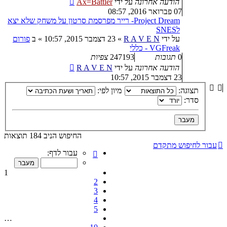
הודעה אחרונה
על ידי
Ax=Battler
07 פברואר 2016, 08:57
Project Dream- רייר מפרסמת סרטון על משחק שלא יצא
לSNES
על ידי
R A V E N
»
23 דצמבר 2015, 10:57
» ב
פורום
VGFreak - כללי
0
תגובות
247193
צפיות
הודעה אחרונה
על ידי
R A V E N
23 דצמבר 2015, 10:57
תצוגה:
מיון לפי:
סדר:
החיפוש הניב 184 תוצאות
עבור לחיפוש מתקדם
דף
עבור לדף:
1
מתוך
1
10
2
3
4
5
…