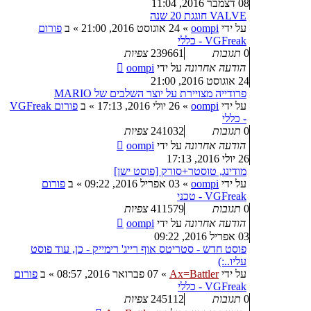
08 דצמבר 2016, 11:04
VALVE חוגגת 20 שנה
על ידי
oompi
»
24 אוגוסט 2016, 21:00
» ב
פורום
VGFreak - כללי
0
תגובות
239661
צפיות
הודעה אחרונה
על ידי
oompi
24 אוגוסט 2016, 21:00
פרודייה מצויירת על יוצר השלבים של MARIO
על ידי
oompi
»
26 יולי 2016, 17:13
» ב
פורום VGFreak
- כללי
0
תגובות
241032
צפיות
הודעה אחרונה
על ידי
oompi
26 יולי 2016, 17:13
מודינג, טוסטר+סורק [פוסט ישן]
על ידי
oompi
»
03 אפריל 2016, 09:22
» ב
פורום
VGFreak - טכני
0
תגובות
411579
צפיות
הודעה אחרונה
על ידי
oompi
03 אפריל 2016, 09:22
פוסט חדש - סטריטס אוף רייג' רימייק - כן, עוד פוסט
עליו..:)
על ידי
Ax=Battler
»
07 פברואר 2016, 08:57
» ב
פורום
VGFreak - כללי
0
תגובות
245112
צפיות