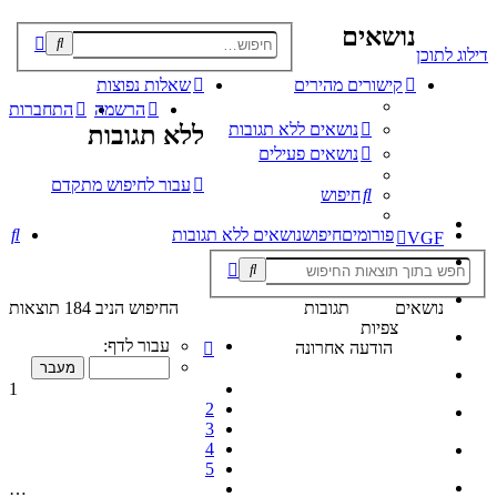
נושאים
פוש
דילוג לתוכן
קדם
קישורים מהירים
שאלות נפוצות
הרשמה
התחברות
נושאים ללא תגובות
ללא תגובות
נושאים פעילים
עבור לחיפוש מתקדם
חיפוש
חי
פורומים
חיפוש
נושאים ללא תגובות
VGF
נושאים
תגובות
החיפוש הניב 184 תוצאות
צפיות
דף
עבור לדף:
הודעה אחרונה
1
מתוך
1
10
2
3
4
5
…