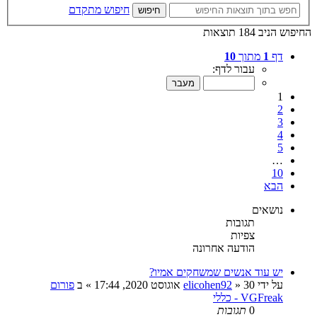
חיפוש מתקדם
חיפוש
החיפוש הניב 184 תוצאות
דף
1
מתוך
10
עבור לדף:
1
2
3
4
5
…
10
הבא
נושאים
תגובות
צפיות
הודעה אחרונה
יש עוד אנשים שמשחקים אמיו?
על ידי
30 אוגוסט 2020, 17:44
»
elicohen92
» ב
פורום
VGFreak - כללי
0
תגובות