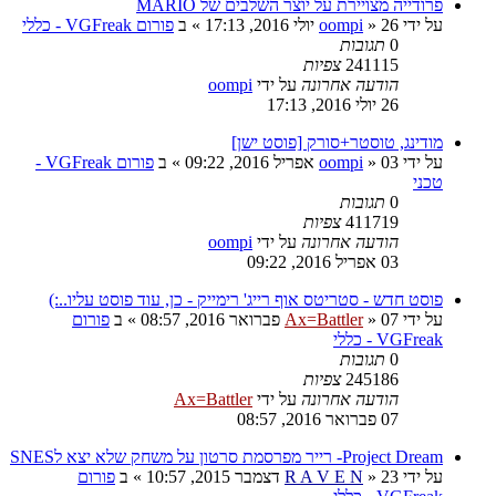
פרודייה מצויירת על יוצר השלבים של MARIO
על ידי
26 יולי 2016, 17:13
»
oompi
» ב
פורום VGFreak - כללי
0
תגובות
241115
צפיות
הודעה אחרונה
על ידי
oompi
26 יולי 2016, 17:13
מודינג, טוסטר+סורק [פוסט ישן]
על ידי
03 אפריל 2016, 09:22
»
oompi
» ב
פורום VGFreak -
טכני
0
תגובות
411719
צפיות
הודעה אחרונה
על ידי
oompi
03 אפריל 2016, 09:22
פוסט חדש - סטריטס אוף רייג' רימייק - כן, עוד פוסט עליו..:)
על ידי
07 פברואר 2016, 08:57
»
Ax=Battler
» ב
פורום
VGFreak - כללי
0
תגובות
245186
צפיות
הודעה אחרונה
על ידי
Ax=Battler
07 פברואר 2016, 08:57
Project Dream- רייר מפרסמת סרטון על משחק שלא יצא לSNES
על ידי
23 דצמבר 2015, 10:57
»
R A V E N
» ב
פורום