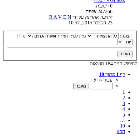
VGFreak - כללי
0
תגובות
247266
צפיות
הודעה אחרונה
על ידי
R A V E N
23 דצמבר 2015, 10:57
תצוגה:
מיון לפי:
סדר:
החיפוש הניב 184 תוצאות
דף
1
מתוך
10
עבור לדף:
1
2
3
4
5
…
10
הבא