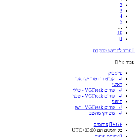
2
3
4
5
…
10
הבא
עבור לחיפוש מתקדם
עבור אל
פייסבוק
↲ קבוצת "רטרו ישראל"
ראשי
↲ פורום VGFreak - כללי
↲ פורום VGFreak - טכני
חיצוני
↲ פורום VGFreak - ישן
↲ משחקי מחשב
VGF
פורומים
כל הזמנים הם
UTC+03:00
מחיקת עוגיות