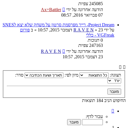
245085
צפיות
הודעה אחרונה
על ידי
Ax=Battler
07 פברואר 2016, 08:57
Project Dream- רייר מפרסמת סרטון על משחק שלא יצא לSNES
על ידי
23 דצמבר 2015, 10:57
»
R A V E N
» ב
פורום
VGFreak - כללי
0
תגובות
247163
צפיות
הודעה אחרונה
על ידי
R A V E N
23 דצמבר 2015, 10:57
תצוגה:
מיון לפי:
סדר:
החיפוש הניב 184 תוצאות
דף
1
עבור לדף:
מתוך
10
1