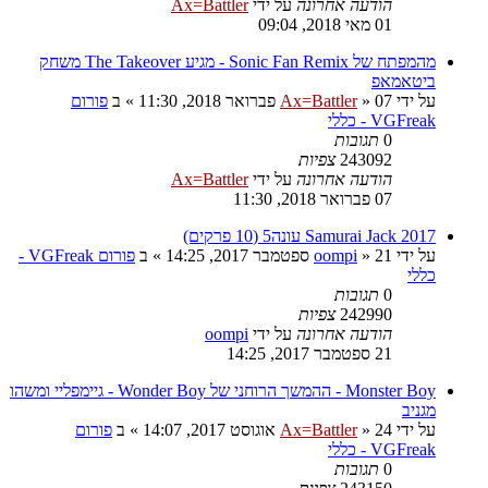
הודעה אחרונה
על ידי
Ax=Battler
01 מאי 2018, 09:04
מהמפתח של Sonic Fan Remix - מגיע The Takeover משחק
ביטאמאפ
על ידי
07 פברואר 2018, 11:30
»
Ax=Battler
» ב
פורום
VGFreak - כללי
0
תגובות
243092
צפיות
הודעה אחרונה
על ידי
Ax=Battler
07 פברואר 2018, 11:30
Samurai Jack 2017 עונה5 (10 פרקים)
על ידי
21 ספטמבר 2017, 14:25
»
oompi
» ב
פורום VGFreak -
כללי
0
תגובות
242990
צפיות
הודעה אחרונה
על ידי
oompi
21 ספטמבר 2017, 14:25
Monster Boy - ההמשך הרוחני של Wonder Boy - גיימפליי ומשהו
מגניב
על ידי
24 אוגוסט 2017, 14:07
»
Ax=Battler
» ב
פורום
VGFreak - כללי
0
תגובות