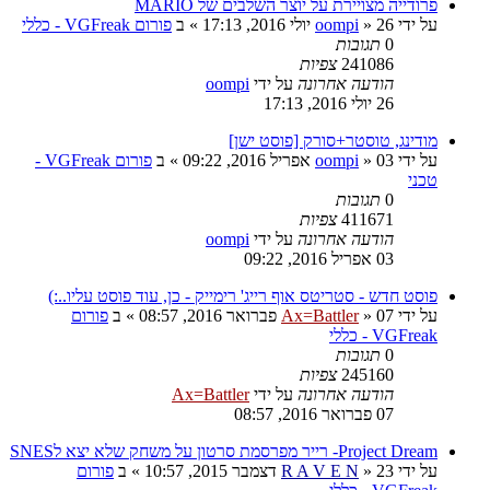
פרודייה מצויירת על יוצר השלבים של MARIO
על ידי
26 יולי 2016, 17:13
»
oompi
» ב
פורום VGFreak - כללי
0
תגובות
241086
צפיות
הודעה אחרונה
על ידי
oompi
26 יולי 2016, 17:13
מודינג, טוסטר+סורק [פוסט ישן]
על ידי
03 אפריל 2016, 09:22
»
oompi
» ב
פורום VGFreak -
טכני
0
תגובות
411671
צפיות
הודעה אחרונה
על ידי
oompi
03 אפריל 2016, 09:22
פוסט חדש - סטריטס אוף רייג' רימייק - כן, עוד פוסט עליו..:)
על ידי
07 פברואר 2016, 08:57
»
Ax=Battler
» ב
פורום
VGFreak - כללי
0
תגובות
245160
צפיות
הודעה אחרונה
על ידי
Ax=Battler
07 פברואר 2016, 08:57
Project Dream- רייר מפרסמת סרטון על משחק שלא יצא לSNES
על ידי
23 דצמבר 2015, 10:57
»
R A V E N
» ב
פורום