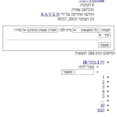
VGFreak - כללי
0
תגובות
247231
צפיות
הודעה אחרונה
על ידי
R A V E N
23 דצמבר 2015, 10:57
תצוגה:
מיון לפי:
סדר:
החיפוש הניב 184 תוצאות
דף
1
מתוך
10
עבור לדף:
1
2
3
4
5
…
10
הבא