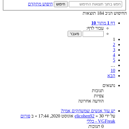
חיפוש מתקדם
חיפוש
החיפוש הניב 184 תוצאות
דף
1
מתוך
10
עבור לדף:
1
2
3
4
5
…
10
הבא
נושאים
תגובות
צפיות
הודעה אחרונה
יש עוד אנשים שמשחקים אמיו?
על ידי
30 אוגוסט 2020, 17:44
»
elicohen92
» ב
פורום
VGFreak - כללי
0
תגובות