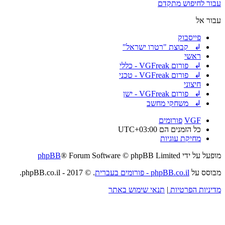
עבור לחיפוש מתקדם
עבור אל
פייסבוק
↲ קבוצת "רטרו ישראל"
ראשי
↲ פורום VGFreak - כללי
↲ פורום VGFreak - טכני
חיצוני
↲ פורום VGFreak - ישן
↲ משחקי מחשב
VGF
פורומים
כל הזמנים הם
UTC+03:00
מחיקת עוגיות
מופעל על ידי
® Forum Software © phpBB Limited
phpBB
מבוסס על
phpBB.co.il - פורומים בעברית
. © 2017 - phpBB.co.il.
מדיניות הפרטיות
|
תנאי שימוש באתר