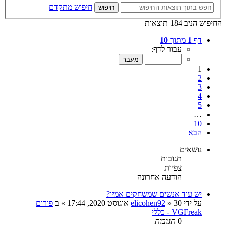
חיפוש מתקדם
חיפוש
החיפוש הניב 184 תוצאות
דף
1
מתוך
10
עבור לדף:
1
2
3
4
5
…
10
הבא
נושאים
תגובות
צפיות
הודעה אחרונה
יש עוד אנשים שמשחקים אמיו?
על ידי
30 אוגוסט 2020, 17:44
»
elicohen92
» ב
פורום
VGFreak - כללי
0
תגובות