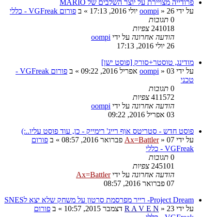
פרודייה מצויירת על יוצר השלבים של MARIO
על ידי
26 יולי 2016, 17:13
»
oompi
» ב
פורום VGFreak - כללי
0
תגובות
241018
צפיות
הודעה אחרונה
על ידי
oompi
26 יולי 2016, 17:13
מודינג, טוסטר+סורק [פוסט ישן]
על ידי
03 אפריל 2016, 09:22
»
oompi
» ב
פורום VGFreak -
טכני
0
תגובות
411572
צפיות
הודעה אחרונה
על ידי
oompi
03 אפריל 2016, 09:22
פוסט חדש - סטריטס אוף רייג' רימייק - כן, עוד פוסט עליו..:)
על ידי
07 פברואר 2016, 08:57
»
Ax=Battler
» ב
פורום
VGFreak - כללי
0
תגובות
245101
צפיות
הודעה אחרונה
על ידי
Ax=Battler
07 פברואר 2016, 08:57
Project Dream- רייר מפרסמת סרטון על משחק שלא יצא לSNES
על ידי
23 דצמבר 2015, 10:57
»
R A V E N
» ב
פורום