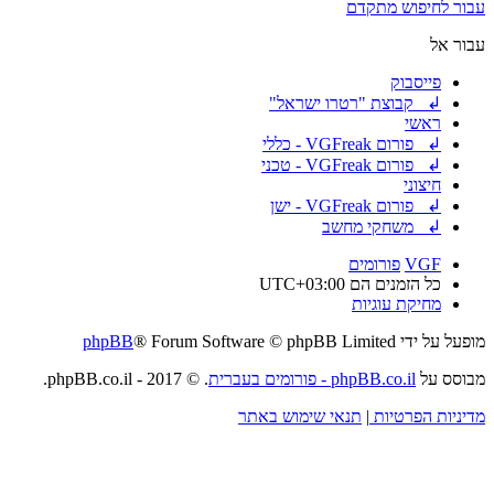
עבור לחיפוש מתקדם
עבור אל
פייסבוק
↲ קבוצת "רטרו ישראל"
ראשי
↲ פורום VGFreak - כללי
↲ פורום VGFreak - טכני
חיצוני
↲ פורום VGFreak - ישן
↲ משחקי מחשב
VGF
פורומים
כל הזמנים הם
UTC+03:00
מחיקת עוגיות
מופעל על ידי
® Forum Software © phpBB Limited
phpBB
מבוסס על
phpBB.co.il - פורומים בעברית
. © 2017 - phpBB.co.il.
מדיניות הפרטיות
|
תנאי שימוש באתר