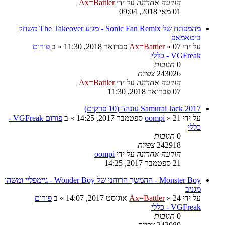
הודעה אחרונה
על ידי
Ax=Battler
01 מאי 2018, 09:04
מהמפתח של Sonic Fan Remix - מגיע The Takeover משחק
ביטאמאפ
על ידי
07 פברואר 2018, 11:30
»
Ax=Battler
» ב
פורום
VGFreak - כללי
0
תגובות
243026
צפיות
הודעה אחרונה
על ידי
Ax=Battler
07 פברואר 2018, 11:30
Samurai Jack 2017 עונה5 (10 פרקים)
על ידי
21 ספטמבר 2017, 14:25
»
oompi
» ב
פורום VGFreak -
כללי
0
תגובות
242918
צפיות
הודעה אחרונה
על ידי
oompi
21 ספטמבר 2017, 14:25
Monster Boy - ההמשך הרוחני של Wonder Boy - גיימפליי ומשהו
מגניב
על ידי
24 אוגוסט 2017, 14:07
»
Ax=Battler
» ב
פורום
VGFreak - כללי
0
תגובות