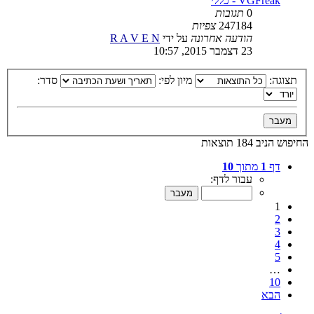
VGFreak - כללי
0
תגובות
247184
צפיות
הודעה אחרונה
על ידי
R A V E N
23 דצמבר 2015, 10:57
תצוגה:
מיון לפי:
סדר:
החיפוש הניב 184 תוצאות
דף
1
מתוך
10
עבור לדף:
1
2
3
4
5
…
10
הבא