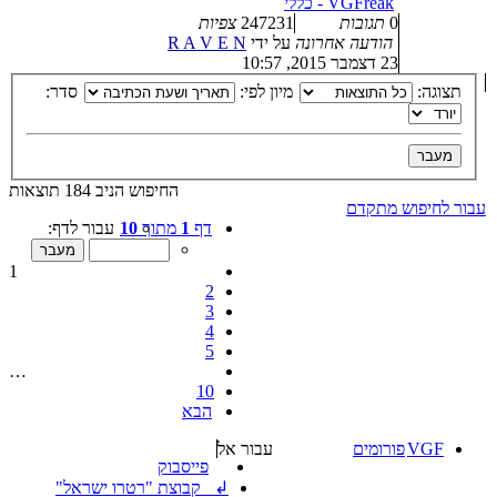
VGFreak - כללי
0
תגובות
247231
צפיות
הודעה אחרונה
על ידי
R A V E N
23 דצמבר 2015, 10:57
תצוגה:
מיון לפי:
סדר:
החיפוש הניב 184 תוצאות
עבור לחיפוש מתקדם
דף
1
מתוך
10
עבור לדף:
1
2
3
4
5
…
10
הבא
VGF
פורומים
עבור אל
פייסבוק
↲ קבוצת "רטרו ישראל"