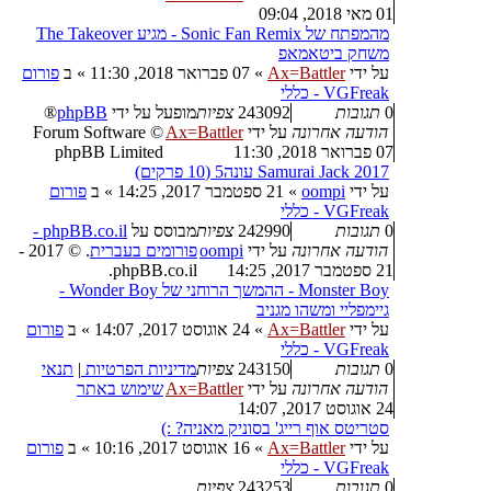
01 מאי 2018, 09:04
מהמפתח של Sonic Fan Remix - מגיע The Takeover
משחק ביטאמאפ
על ידי
Ax=Battler
»
07 פברואר 2018, 11:30
» ב
פורום
VGFreak - כללי
0
תגובות
243092
צפיות
מופעל על ידי
phpBB
®
הודעה אחרונה
על ידי
Ax=Battler
Forum Software ©
07 פברואר 2018, 11:30
phpBB Limited
Samurai Jack 2017 עונה5 (10 פרקים)
על ידי
oompi
»
21 ספטמבר 2017, 14:25
» ב
פורום
VGFreak - כללי
0
תגובות
242990
צפיות
מבוסס על
phpBB.co.il -
הודעה אחרונה
על ידי
oompi
פורומים בעברית
. © 2017 -
21 ספטמבר 2017, 14:25
phpBB.co.il.
Monster Boy - ההמשך הרוחני של Wonder Boy -
גיימפליי ומשהו מגניב
על ידי
Ax=Battler
»
24 אוגוסט 2017, 14:07
» ב
פורום
VGFreak - כללי
0
תגובות
243150
צפיות
מדיניות הפרטיות
|
תנאי
הודעה אחרונה
על ידי
Ax=Battler
שימוש באתר
24 אוגוסט 2017, 14:07
סטריטס אוף רייג' בסוניק מאניה? :)
על ידי
Ax=Battler
»
16 אוגוסט 2017, 10:16
» ב
פורום
VGFreak - כללי
0
תגובות
243253
צפיות