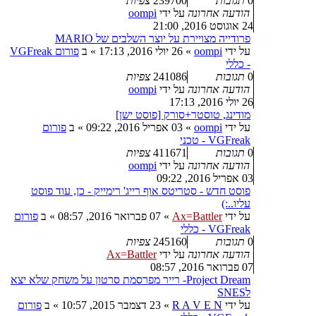
0
תגובות
239700
צפיות
הודעה אחרונה
על ידי
oompi
24 אוגוסט 2016, 21:00
פרודייה מצויירת על יוצר השלבים של MARIO
על ידי
oompi
»
26 יולי 2016, 17:13
» ב
פורום VGFreak
- כללי
0
תגובות
241086
צפיות
הודעה אחרונה
על ידי
oompi
26 יולי 2016, 17:13
מודינג, טוסטר+סורק [פוסט ישן]
על ידי
oompi
»
03 אפריל 2016, 09:22
» ב
פורום
VGFreak - טכני
0
תגובות
411671
צפיות
הודעה אחרונה
על ידי
oompi
03 אפריל 2016, 09:22
פוסט חדש - סטריטס אוף רייג' רימייק - כן, עוד פוסט
עליו..:)
על ידי
Ax=Battler
»
07 פברואר 2016, 08:57
» ב
פורום
VGFreak - כללי
0
תגובות
245160
צפיות
הודעה אחרונה
על ידי
Ax=Battler
07 פברואר 2016, 08:57
Project Dream- רייר מפרסמת סרטון על משחק שלא יצא
לSNES
על ידי
R A V E N
»
23 דצמבר 2015, 10:57
» ב
פורום