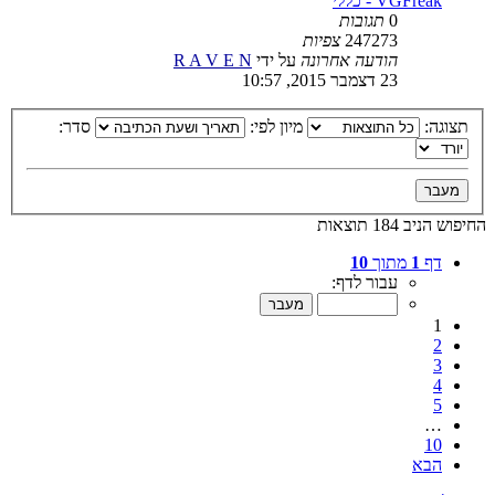
VGFreak - כללי
0
תגובות
247273
צפיות
הודעה אחרונה
על ידי
R A V E N
23 דצמבר 2015, 10:57
תצוגה:
מיון לפי:
סדר:
החיפוש הניב 184 תוצאות
דף
1
מתוך
10
עבור לדף:
1
2
3
4
5
…
10
הבא