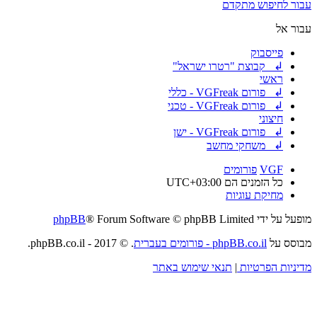
עבור לחיפוש מתקדם
עבור אל
פייסבוק
↲ קבוצת "רטרו ישראל"
ראשי
↲ פורום VGFreak - כללי
↲ פורום VGFreak - טכני
חיצוני
↲ פורום VGFreak - ישן
↲ משחקי מחשב
VGF
פורומים
כל הזמנים הם
UTC+03:00
מחיקת עוגיות
מופעל על ידי
® Forum Software © phpBB Limited
phpBB
מבוסס על
phpBB.co.il - פורומים בעברית
. © 2017 - phpBB.co.il.
מדיניות הפרטיות
|
תנאי שימוש באתר