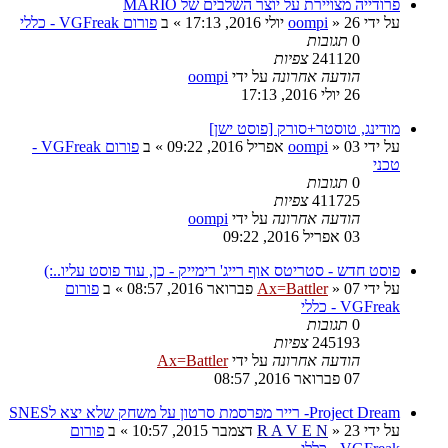
פרודייה מצויירת על יוצר השלבים של MARIO
על ידי
26 יולי 2016, 17:13
»
oompi
» ב
פורום VGFreak - כללי
0
תגובות
241120
צפיות
הודעה אחרונה
על ידי
oompi
26 יולי 2016, 17:13
מודינג, טוסטר+סורק [פוסט ישן]
על ידי
03 אפריל 2016, 09:22
»
oompi
» ב
פורום VGFreak -
טכני
0
תגובות
411725
צפיות
הודעה אחרונה
על ידי
oompi
03 אפריל 2016, 09:22
פוסט חדש - סטריטס אוף רייג' רימייק - כן, עוד פוסט עליו..:)
על ידי
07 פברואר 2016, 08:57
»
Ax=Battler
» ב
פורום
VGFreak - כללי
0
תגובות
245193
צפיות
הודעה אחרונה
על ידי
Ax=Battler
07 פברואר 2016, 08:57
Project Dream- רייר מפרסמת סרטון על משחק שלא יצא לSNES
על ידי
23 דצמבר 2015, 10:57
»
R A V E N
» ב
פורום