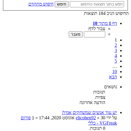
חיפוש מתקדם
חיפוש
החיפוש הניב 184 תוצאות
דף
1
מתוך
10
עבור לדף:
1
2
3
4
5
…
10
הבא
נושאים
תגובות
צפיות
הודעה אחרונה
יש עוד אנשים שמשחקים אמיו?
על ידי
30 אוגוסט 2020, 17:44
»
elicohen92
» ב
פורום
VGFreak - כללי
0
תגובות