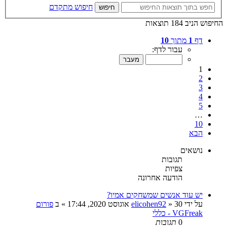
חיפוש מתקדם
חיפוש
החיפוש הניב 184 תוצאות
דף
1
מתוך
10
עבור לדף:
1
2
3
4
5
…
10
הבא
נושאים
תגובות
צפיות
הודעה אחרונה
יש עוד אנשים שמשחקים אמיו?
על ידי
30 אוגוסט 2020, 17:44
»
elicohen92
» ב
פורום
VGFreak - כללי
0
תגובות