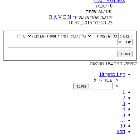
VGFreak - כללי
0
תגובות
247195
צפיות
הודעה אחרונה
על ידי
R A V E N
23 דצמבר 2015, 10:57
תצוגה:
מיון לפי:
סדר:
החיפוש הניב 184 תוצאות
דף
1
מתוך
10
עבור לדף:
1
2
3
4
5
…
10
הבא