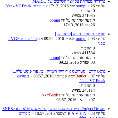
פרודייה מצויירת על יוצר השלבים של MARIO
על ידי
26 יולי 2016, 17:13
»
oompi
» ב
פורום VGFreak - כללי
0
תגובות
241035
צפיות
הודעה אחרונה
על ידי
oompi
26 יולי 2016, 17:13
מודינג, טוסטר+סורק [פוסט ישן]
על ידי
03 אפריל 2016, 09:22
»
oompi
» ב
פורום VGFreak -
טכני
0
תגובות
411584
צפיות
הודעה אחרונה
על ידי
oompi
03 אפריל 2016, 09:22
פוסט חדש - סטריטס אוף רייג' רימייק - כן, עוד פוסט עליו..:)
על ידי
07 פברואר 2016, 08:57
»
Ax=Battler
» ב
פורום
VGFreak - כללי
0
תגובות
245114
צפיות
הודעה אחרונה
על ידי
Ax=Battler
07 פברואר 2016, 08:57
Project Dream- רייר מפרסמת סרטון על משחק שלא יצא לSNES
על ידי
23 דצמבר 2015, 10:57
»
R A V E N
» ב
פורום