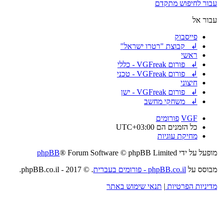
עבור לחיפוש מתקדם
עבור אל
פייסבוק
↲ קבוצת "רטרו ישראל"
ראשי
↲ פורום VGFreak - כללי
↲ פורום VGFreak - טכני
חיצוני
↲ פורום VGFreak - ישן
↲ משחקי מחשב
VGF
פורומים
כל הזמנים הם
UTC+03:00
מחיקת עוגיות
מופעל על ידי
® Forum Software © phpBB Limited
phpBB
מבוסס על
phpBB.co.il - פורומים בעברית
. © 2017 - phpBB.co.il.
מדיניות הפרטיות
|
תנאי שימוש באתר