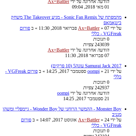
הודעה אחרונה
על ידי
Ax=Battler
01 מאי 2018, 09:04
מהמפתח של Sonic Fan Remix - מגיע The Takeover משחק
ביטאמאפ
על ידי
07 פברואר 2018, 11:30
»
Ax=Battler
» ב
פורום
VGFreak - כללי
0
תגובות
243039
צפיות
הודעה אחרונה
על ידי
Ax=Battler
07 פברואר 2018, 11:30
Samurai Jack 2017 עונה5 (10 פרקים)
על ידי
21 ספטמבר 2017, 14:25
»
oompi
» ב
פורום VGFreak -
כללי
0
תגובות
242937
צפיות
הודעה אחרונה
על ידי
oompi
21 ספטמבר 2017, 14:25
Monster Boy - ההמשך הרוחני של Wonder Boy - גיימפליי ומשהו
מגניב
על ידי
24 אוגוסט 2017, 14:07
»
Ax=Battler
» ב
פורום
VGFreak - כללי
0
תגובות