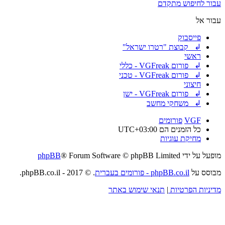
עבור לחיפוש מתקדם
עבור אל
פייסבוק
↲ קבוצת "רטרו ישראל"
ראשי
↲ פורום VGFreak - כללי
↲ פורום VGFreak - טכני
חיצוני
↲ פורום VGFreak - ישן
↲ משחקי מחשב
VGF
פורומים
כל הזמנים הם
UTC+03:00
מחיקת עוגיות
מופעל על ידי
® Forum Software © phpBB Limited
phpBB
מבוסס על
phpBB.co.il - פורומים בעברית
. © 2017 - phpBB.co.il.
מדיניות הפרטיות
|
תנאי שימוש באתר