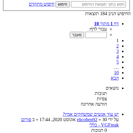
חיפוש מתקדם
חיפוש
החיפוש הניב 184 תוצאות
דף
1
מתוך
10
עבור לדף:
1
2
3
4
5
…
10
הבא
נושאים
תגובות
צפיות
הודעה אחרונה
יש עוד אנשים שמשחקים אמיו?
על ידי
30 אוגוסט 2020, 17:44
»
elicohen92
» ב
פורום
VGFreak - כללי
0
תגובות