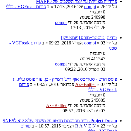
פרודייה מצויירת על יוצר השלבים של MARIO
על ידי
26 יולי 2016, 17:13
»
oompi
» ב
פורום VGFreak - כללי
0
תגובות
240998
צפיות
הודעה אחרונה
על ידי
oompi
26 יולי 2016, 17:13
מודינג, טוסטר+סורק [פוסט ישן]
על ידי
03 אפריל 2016, 09:22
»
oompi
» ב
פורום VGFreak -
טכני
0
תגובות
411547
צפיות
הודעה אחרונה
על ידי
oompi
03 אפריל 2016, 09:22
פוסט חדש - סטריטס אוף רייג' רימייק - כן, עוד פוסט עליו..:)
על ידי
07 פברואר 2016, 08:57
»
Ax=Battler
» ב
פורום
VGFreak - כללי
0
תגובות
245085
צפיות
הודעה אחרונה
על ידי
Ax=Battler
07 פברואר 2016, 08:57
Project Dream- רייר מפרסמת סרטון על משחק שלא יצא לSNES
על ידי
23 דצמבר 2015, 10:57
»
R A V E N
» ב
פורום