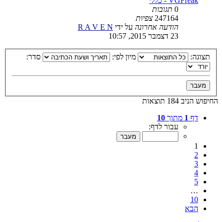
VGFreak - כללי
0
תגובות
247164
צפיות
הודעה אחרונה
על ידי
R A V E N
23 דצמבר 2015, 10:57
תצוגה:
מיון לפי:
סדר:
החיפוש הניב 184 תוצאות
דף
1
מתוך
10
עבור לדף:
1
2
3
4
5
…
10
הבא