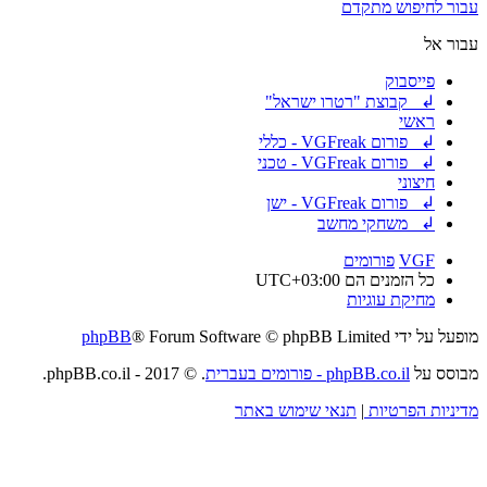
עבור לחיפוש מתקדם
עבור אל
פייסבוק
↲ קבוצת "רטרו ישראל"
ראשי
↲ פורום VGFreak - כללי
↲ פורום VGFreak - טכני
חיצוני
↲ פורום VGFreak - ישן
↲ משחקי מחשב
VGF
פורומים
כל הזמנים הם
UTC+03:00
מחיקת עוגיות
מופעל על ידי
® Forum Software © phpBB Limited
phpBB
מבוסס על
phpBB.co.il - פורומים בעברית
. © 2017 - phpBB.co.il.
מדיניות הפרטיות
|
תנאי שימוש באתר