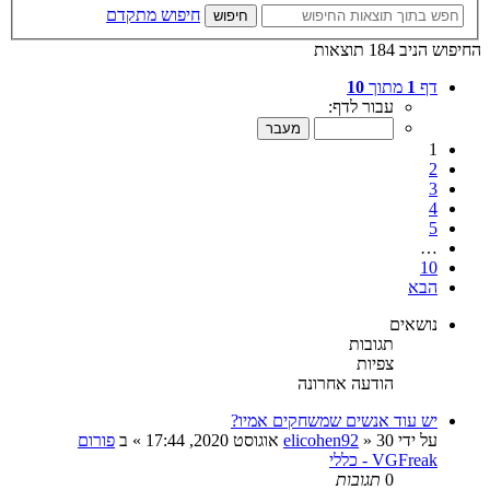
חיפוש מתקדם
חיפוש
החיפוש הניב 184 תוצאות
דף
1
מתוך
10
עבור לדף:
1
2
3
4
5
…
10
הבא
נושאים
תגובות
צפיות
הודעה אחרונה
יש עוד אנשים שמשחקים אמיו?
על ידי
30 אוגוסט 2020, 17:44
»
elicohen92
» ב
פורום
VGFreak - כללי
0
תגובות