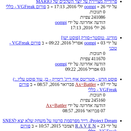
פרודייה מצויירת על יוצר השלבים של MARIO
על ידי
26 יולי 2016, 17:13
»
oompi
» ב
פורום VGFreak - כללי
0
תגובות
241086
צפיות
הודעה אחרונה
על ידי
oompi
26 יולי 2016, 17:13
מודינג, טוסטר+סורק [פוסט ישן]
על ידי
03 אפריל 2016, 09:22
»
oompi
» ב
פורום VGFreak -
טכני
0
תגובות
411670
צפיות
הודעה אחרונה
על ידי
oompi
03 אפריל 2016, 09:22
פוסט חדש - סטריטס אוף רייג' רימייק - כן, עוד פוסט עליו..:)
על ידי
07 פברואר 2016, 08:57
»
Ax=Battler
» ב
פורום
VGFreak - כללי
0
תגובות
245160
צפיות
הודעה אחרונה
על ידי
Ax=Battler
07 פברואר 2016, 08:57
Project Dream- רייר מפרסמת סרטון על משחק שלא יצא לSNES
על ידי
23 דצמבר 2015, 10:57
»
R A V E N
» ב
פורום