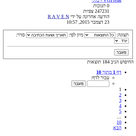
VGFreak - כללי
0
תגובות
247231
צפיות
הודעה אחרונה
על ידי
R A V E N
23 דצמבר 2015, 10:57
תצוגה:
מיון לפי:
סדר:
החיפוש הניב 184 תוצאות
דף
1
מתוך
10
עבור לדף:
1
2
3
4
5
…
10
הבא