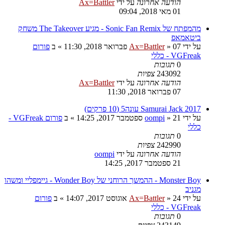
הודעה אחרונה
על ידי
Ax=Battler
01 מאי 2018, 09:04
מהמפתח של Sonic Fan Remix - מגיע The Takeover משחק
ביטאמאפ
על ידי
07 פברואר 2018, 11:30
»
Ax=Battler
» ב
פורום
VGFreak - כללי
0
תגובות
243092
צפיות
הודעה אחרונה
על ידי
Ax=Battler
07 פברואר 2018, 11:30
Samurai Jack 2017 עונה5 (10 פרקים)
על ידי
21 ספטמבר 2017, 14:25
»
oompi
» ב
פורום VGFreak -
כללי
0
תגובות
242990
צפיות
הודעה אחרונה
על ידי
oompi
21 ספטמבר 2017, 14:25
Monster Boy - ההמשך הרוחני של Wonder Boy - גיימפליי ומשהו
מגניב
על ידי
24 אוגוסט 2017, 14:07
»
Ax=Battler
» ב
פורום
VGFreak - כללי
0
תגובות