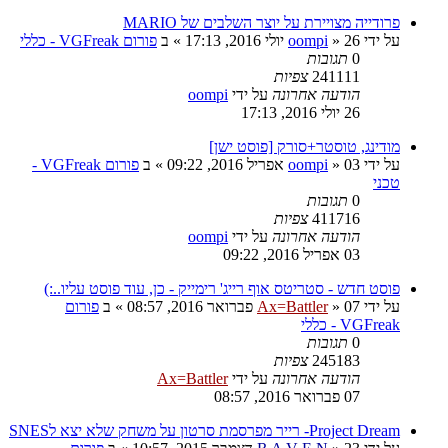
פרודייה מצויירת על יוצר השלבים של MARIO
על ידי
26 יולי 2016, 17:13
»
oompi
» ב
פורום VGFreak - כללי
0
תגובות
241111
צפיות
הודעה אחרונה
על ידי
oompi
26 יולי 2016, 17:13
מודינג, טוסטר+סורק [פוסט ישן]
על ידי
03 אפריל 2016, 09:22
»
oompi
» ב
פורום VGFreak -
טכני
0
תגובות
411716
צפיות
הודעה אחרונה
על ידי
oompi
03 אפריל 2016, 09:22
פוסט חדש - סטריטס אוף רייג' רימייק - כן, עוד פוסט עליו..:)
על ידי
07 פברואר 2016, 08:57
»
Ax=Battler
» ב
פורום
VGFreak - כללי
0
תגובות
245183
צפיות
הודעה אחרונה
על ידי
Ax=Battler
07 פברואר 2016, 08:57
Project Dream- רייר מפרסמת סרטון על משחק שלא יצא לSNES