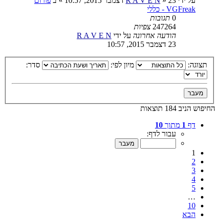
על ידי
23 דצמבר 2015, 10:57
»
R A V E N
» ב
פורום
VGFreak - כללי
0
תגובות
247264
צפיות
הודעה אחרונה
על ידי
R A V E N
23 דצמבר 2015, 10:57
תצוגה:
מיון לפי:
סדר:
החיפוש הניב 184 תוצאות
דף
1
מתוך
10
עבור לדף:
1
2
3
4
5
…
10
הבא