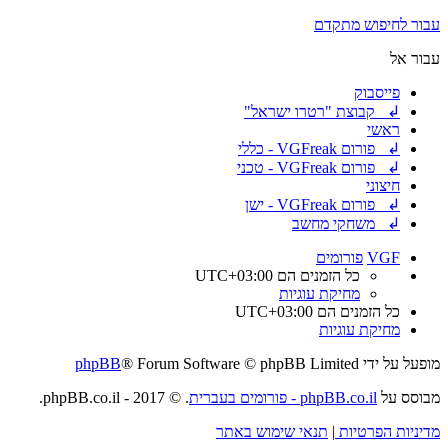
עבור לחיפוש מתקדם
עבור אל
פייסבוק
↲ קבוצת "רטרו ישראל"
ראשי
↲ פורום VGFreak - כללי
↲ פורום VGFreak - טכני
חיצוני
↲ פורום VGFreak - ישן
↲ משחקי מחשב
VGF
פורומים
כל הזמנים הם
UTC+03:00
מחיקת עוגיות
כל הזמנים הם
UTC+03:00
מחיקת עוגיות
מופעל על ידי
® Forum Software © phpBB Limited
phpBB
מבוסס על
phpBB.co.il - פורומים בעברית
. © 2017 - phpBB.co.il.
מדיניות הפרטיות
|
תנאי שימוש באתר