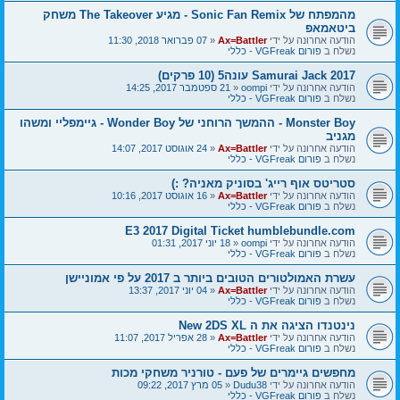
מהמפתח של Sonic Fan Remix - מגיע The Takeover משחק
ביטאמאפ
הודעה אחרונה על ידי
Ax=Battler
«
07 פברואר 2018, 11:30
נשלח ב
פורום VGFreak - כללי
Samurai Jack 2017 עונה5 (10 פרקים)
הודעה אחרונה על ידי
oompi
«
21 ספטמבר 2017, 14:25
נשלח ב
פורום VGFreak - כללי
Monster Boy - ההמשך הרוחני של Wonder Boy - גיימפליי ומשהו
מגניב
הודעה אחרונה על ידי
Ax=Battler
«
24 אוגוסט 2017, 14:07
נשלח ב
פורום VGFreak - כללי
סטריטס אוף רייג' בסוניק מאניה? :)
הודעה אחרונה על ידי
Ax=Battler
«
16 אוגוסט 2017, 10:16
נשלח ב
פורום VGFreak - כללי
E3 2017 Digital Ticket humblebundle.com
הודעה אחרונה על ידי
oompi
«
18 יוני 2017, 01:31
נשלח ב
פורום VGFreak - כללי
עשרת האמולטורים הטובים ביותר ב 2017 על פי אמוניישן
הודעה אחרונה על ידי
Ax=Battler
«
04 יוני 2017, 13:37
נשלח ב
פורום VGFreak - כללי
נינטנדו הציגה את ה New 2DS XL
הודעה אחרונה על ידי
Ax=Battler
«
28 אפריל 2017, 11:07
נשלח ב
פורום VGFreak - כללי
מחפשים גיימרים של פעם - טורניר משחקי מכות
הודעה אחרונה על ידי
Dudu38
«
05 מרץ 2017, 09:22
נשלח ב
פורום VGFreak - כללי