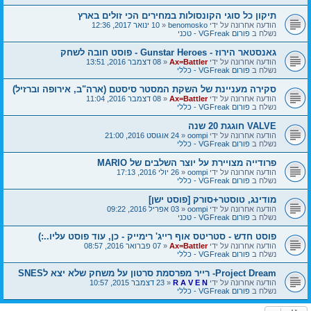
תיקון כל סוגי הקונסולות במחירים הכי זולים בארץ
הודעה אחרונה על ידי
benomosko
«
10 ינואר 2017, 12:36
נשלח ב
פורום VGFreak - טכני
גאנסטאר הירוז - Gunstar Heroes - פוסט חובה לשחק
הודעה אחרונה על ידי
Ax=Battler
«
08 דצמבר 2016, 13:51
נשלח ב
פורום VGFreak - כללי
סקירה מעניינת של השקת המסטר סיסטם (ארה"ב, אירופה וברזיל)
הודעה אחרונה על ידי
Ax=Battler
«
08 דצמבר 2016, 11:04
נשלח ב
פורום VGFreak - כללי
VALVE חוגגת 20 שנה
הודעה אחרונה על ידי
oompi
«
24 אוגוסט 2016, 21:00
נשלח ב
פורום VGFreak - כללי
פרודייה מצויירת על יוצר השלבים של MARIO
הודעה אחרונה על ידי
oompi
«
26 יולי 2016, 17:13
נשלח ב
פורום VGFreak - כללי
מודינג, טוסטר+סורק [פוסט ישן]
הודעה אחרונה על ידי
oompi
«
03 אפריל 2016, 09:22
נשלח ב
פורום VGFreak - טכני
פוסט חדש - סטריטס אוף רייג' רימייק - כן, עוד פוסט עליו..:)
הודעה אחרונה על ידי
Ax=Battler
«
07 פברואר 2016, 08:57
נשלח ב
פורום VGFreak - כללי
Project Dream- רייר מפרסמת סרטון על משחק שלא יצא לSNES
הודעה אחרונה על ידי
R A V E N
«
23 דצמבר 2015, 10:57
נשלח ב
פורום VGFreak - כללי