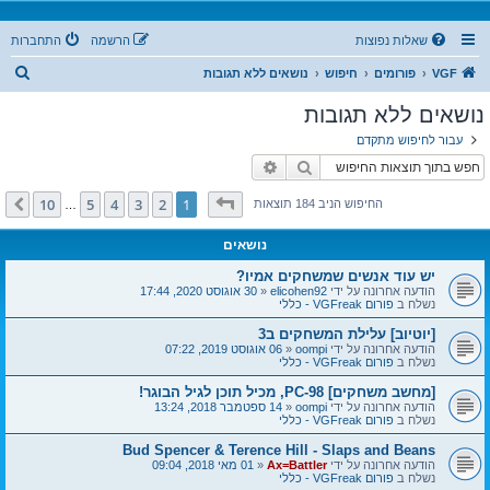
שאלות נפוצות
הרשמה
התחברות
ח
VGF
פורומים
חיפוש
נושאים ללא תגובות
י
נושאים ללא תגובות
פ
עבור לחיפוש מתקדם
ו
חיפוש
חיפוש מתקדם
ש
דף
1
מתוך
10
10
5
4
3
2
1
הבא
החיפוש הניב 184 תוצאות
…
נושאים
יש עוד אנשים שמשחקים אמיו?
הודעה אחרונה על ידי
elicohen92
«
30 אוגוסט 2020, 17:44
נשלח ב
פורום VGFreak - כללי
[יוטיוב] עלילת המשחקים ב3
הודעה אחרונה על ידי
oompi
«
06 אוגוסט 2019, 07:22
נשלח ב
פורום VGFreak - כללי
[מחשב משחקים] PC-98, מכיל תוכן לגיל הבוגר!
הודעה אחרונה על ידי
oompi
«
14 ספטמבר 2018, 13:24
נשלח ב
פורום VGFreak - כללי
Bud Spencer & Terence Hill - Slaps and Beans
הודעה אחרונה על ידי
Ax=Battler
«
01 מאי 2018, 09:04
נשלח ב
פורום VGFreak - כללי