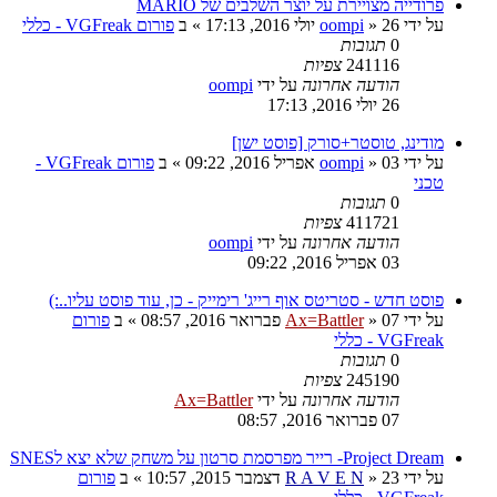
פרודייה מצויירת על יוצר השלבים של MARIO
על ידי
26 יולי 2016, 17:13
»
oompi
» ב
פורום VGFreak - כללי
0
תגובות
241116
צפיות
הודעה אחרונה
על ידי
oompi
26 יולי 2016, 17:13
מודינג, טוסטר+סורק [פוסט ישן]
על ידי
03 אפריל 2016, 09:22
»
oompi
» ב
פורום VGFreak -
טכני
0
תגובות
411721
צפיות
הודעה אחרונה
על ידי
oompi
03 אפריל 2016, 09:22
פוסט חדש - סטריטס אוף רייג' רימייק - כן, עוד פוסט עליו..:)
על ידי
07 פברואר 2016, 08:57
»
Ax=Battler
» ב
פורום
VGFreak - כללי
0
תגובות
245190
צפיות
הודעה אחרונה
על ידי
Ax=Battler
07 פברואר 2016, 08:57
Project Dream- רייר מפרסמת סרטון על משחק שלא יצא לSNES
על ידי
23 דצמבר 2015, 10:57
»
R A V E N
» ב
פורום