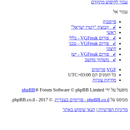
עבור לחיפוש מתקדם
עבור אל
פייסבוק
↲ קבוצת "רטרו ישראל"
ראשי
↲ פורום VGFreak - כללי
↲ פורום VGFreak - טכני
חיצוני
↲ פורום VGFreak - ישן
↲ משחקי מחשב
VGF
פורומים
כל הזמנים הם
UTC+03:00
מחיקת עוגיות
מופעל על ידי
® Forum Software © phpBB Limited
phpBB
מבוסס על
phpBB.co.il - פורומים בעברית
. © 2017 - phpBB.co.il.
מדיניות הפרטיות
|
תנאי שימוש באתר