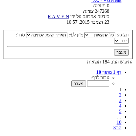
VGFreak - כללי
0
תגובות
247268
צפיות
הודעה אחרונה
על ידי
R A V E N
23 דצמבר 2015, 10:57
תצוגה:
מיון לפי:
סדר:
החיפוש הניב 184 תוצאות
דף
1
מתוך
10
עבור לדף:
1
2
3
4
5
…
10
הבא