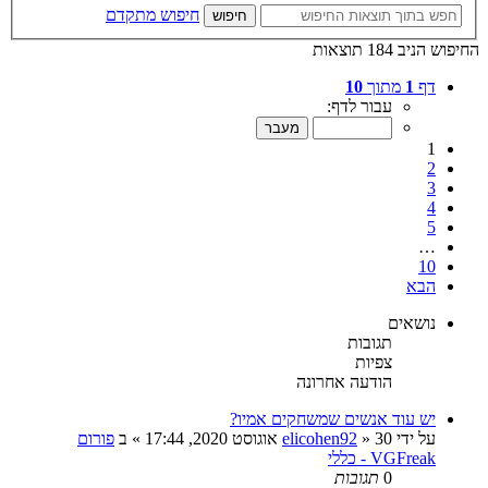
חיפוש מתקדם
חיפוש
החיפוש הניב 184 תוצאות
דף
1
מתוך
10
עבור לדף:
1
2
3
4
5
…
10
הבא
נושאים
תגובות
צפיות
הודעה אחרונה
יש עוד אנשים שמשחקים אמיו?
על ידי
30 אוגוסט 2020, 17:44
»
elicohen92
» ב
פורום
VGFreak - כללי
0
תגובות