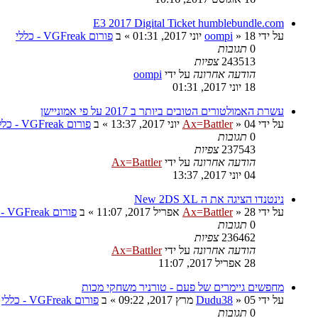
E3 2017 Digital Ticket humblebundle.com
על ידי
18 יוני 2017, 01:31
»
oompi
» ב
פורום VGFreak - כללי
0
תגובות
243513
צפיות
הודעה אחרונה
על ידי
oompi
18 יוני 2017, 01:31
עשרת האמולטורים הטובים ביותר ב 2017 על פי אמוניישן
על ידי
04 יוני 2017, 13:37
»
Ax=Battler
» ב
פורום VGFreak - כללי
0
תגובות
237543
צפיות
הודעה אחרונה
על ידי
Ax=Battler
04 יוני 2017, 13:37
נינטנדו הציגה את ה New 2DS XL
על ידי
28 אפריל 2017, 11:07
»
Ax=Battler
» ב
פורום VGFreak - כללי
0
תגובות
236462
צפיות
הודעה אחרונה
על ידי
Ax=Battler
28 אפריל 2017, 11:07
מחפשים גיימרים של פעם - טורניר משחקי מכות
על ידי
05 מרץ 2017, 09:22
»
Dudu38
» ב
פורום VGFreak - כללי
0
תגובות