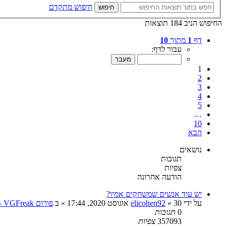
חיפוש מתקדם
חיפוש
החיפוש הניב 184 תוצאות
דף
1
מתוך
10
עבור לדף:
1
2
3
4
5
…
10
הבא
נושאים
תגובות
צפיות
הודעה אחרונה
יש עוד אנשים שמשחקים אמיו?
על ידי
30 אוגוסט 2020, 17:44
»
elicohen92
» ב
פורום VGFreak - כללי
0
תגובות
357093
צפיות