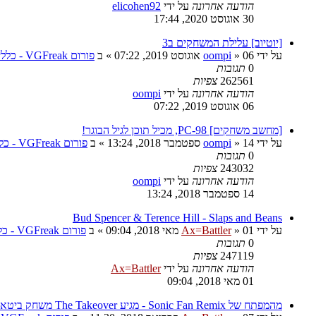
הודעה אחרונה
על ידי
elicohen92
30 אוגוסט 2020, 17:44
[יוטיוב] עלילת המשחקים ב3
על ידי
06 אוגוסט 2019, 07:22
»
oompi
» ב
פורום VGFreak - כללי
0
תגובות
262561
צפיות
הודעה אחרונה
על ידי
oompi
06 אוגוסט 2019, 07:22
[מחשב משחקים] PC-98, מכיל תוכן לגיל הבוגר!
על ידי
14 ספטמבר 2018, 13:24
»
oompi
» ב
פורום VGFreak - כללי
0
תגובות
243032
צפיות
הודעה אחרונה
על ידי
oompi
14 ספטמבר 2018, 13:24
Bud Spencer & Terence Hill - Slaps and Beans
על ידי
01 מאי 2018, 09:04
»
Ax=Battler
» ב
פורום VGFreak - כללי
0
תגובות
247119
צפיות
הודעה אחרונה
על ידי
Ax=Battler
01 מאי 2018, 09:04
מהמפתח של Sonic Fan Remix - מגיע The Takeover משחק ביטאמאפ