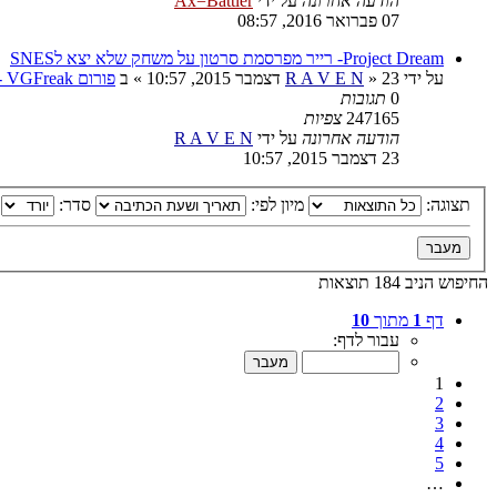
הודעה אחרונה
על ידי
Ax=Battler
07 פברואר 2016, 08:57
Project Dream- רייר מפרסמת סרטון על משחק שלא יצא לSNES
על ידי
23 דצמבר 2015, 10:57
»
R A V E N
» ב
פורום VGFreak - כללי
0
תגובות
247165
צפיות
הודעה אחרונה
על ידי
R A V E N
23 דצמבר 2015, 10:57
תצוגה:
מיון לפי:
סדר:
החיפוש הניב 184 תוצאות
דף
1
מתוך
10
עבור לדף:
1
2
3
4
5
…