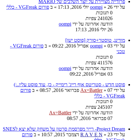
פרודייה מצויירת על יוצר השלבים של MARIO
על ידי
26 יולי 2016, 17:13
»
oompi
» ב
פורום VGFreak - כללי
0
תגובות
241026
צפיות
הודעה אחרונה
על ידי
oompi
26 יולי 2016, 17:13
מודינג, טוסטר+סורק [פוסט ישן]
על ידי
03 אפריל 2016, 09:22
»
oompi
» ב
פורום VGFreak -
טכני
0
תגובות
411576
צפיות
הודעה אחרונה
על ידי
oompi
03 אפריל 2016, 09:22
פוסט חדש - סטריטס אוף רייג' רימייק - כן, עוד פוסט עליו..:)
על ידי
07 פברואר 2016, 08:57
»
Ax=Battler
» ב
פורום
VGFreak - כללי
0
תגובות
245107
צפיות
הודעה אחרונה
על ידי
Ax=Battler
07 פברואר 2016, 08:57
Project Dream- רייר מפרסמת סרטון על משחק שלא יצא לSNES
על ידי
23 דצמבר 2015, 10:57
»
R A V E N
» ב
פורום