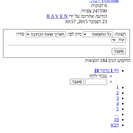
VGFreak - כללי
0
תגובות
247190
צפיות
הודעה אחרונה
על ידי
R A V E N
23 דצמבר 2015, 10:57
תצוגה:
מיון לפי:
סדר:
החיפוש הניב 184 תוצאות
דף
1
מתוך
10
עבור לדף:
1
2
3
4
5
…
10
הבא