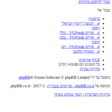
עבור לחיפוש מתקדם
עבור אל
פייסבוק
↲ קבוצת "רטרו ישראל"
ראשי
↲ פורום VGFreak - כללי
↲ פורום VGFreak - טכני
חיצוני
↲ פורום VGFreak - ישן
↲ משחקי מחשב
VGF
פורומים
כל הזמנים הם
UTC+03:00
מחיקת עוגיות
מופעל על ידי
® Forum Software © phpBB Limited
phpBB
מבוסס על
phpBB.co.il - פורומים בעברית
. © 2017 - phpBB.co.il.
מדיניות הפרטיות
|
תנאי שימוש באתר