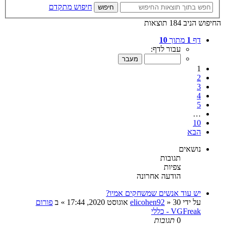
חיפוש מתקדם
חיפוש
החיפוש הניב 184 תוצאות
דף
1
מתוך
10
עבור לדף:
1
2
3
4
5
…
10
הבא
נושאים
תגובות
צפיות
הודעה אחרונה
יש עוד אנשים שמשחקים אמיו?
על ידי
30 אוגוסט 2020, 17:44
»
elicohen92
» ב
פורום
VGFreak - כללי
0
תגובות