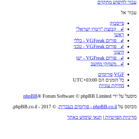
עבור לחיפוש מתקדם
עבור אל
פייסבוק
↲ קבוצת "רטרו ישראל"
ראשי
↲ פורום VGFreak - כללי
↲ פורום VGFreak - טכני
חיצוני
↲ פורום VGFreak - ישן
↲ משחקי מחשב
VGF
פורומים
כל הזמנים הם
UTC+03:00
מחיקת עוגיות
מופעל על ידי
® Forum Software © phpBB Limited
phpBB
מבוסס על
phpBB.co.il - פורומים בעברית
. © 2017 - phpBB.co.il.
מדיניות הפרטיות
|
תנאי שימוש באתר