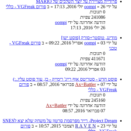
פרודייה מצויירת על יוצר השלבים של MARIO
על ידי
26 יולי 2016, 17:13
»
oompi
» ב
פורום VGFreak - כללי
0
תגובות
241086
צפיות
הודעה אחרונה
על ידי
oompi
26 יולי 2016, 17:13
מודינג, טוסטר+סורק [פוסט ישן]
על ידי
03 אפריל 2016, 09:22
»
oompi
» ב
פורום VGFreak -
טכני
0
תגובות
411671
צפיות
הודעה אחרונה
על ידי
oompi
03 אפריל 2016, 09:22
פוסט חדש - סטריטס אוף רייג' רימייק - כן, עוד פוסט עליו..:)
על ידי
07 פברואר 2016, 08:57
»
Ax=Battler
» ב
פורום
VGFreak - כללי
0
תגובות
245160
צפיות
הודעה אחרונה
על ידי
Ax=Battler
07 פברואר 2016, 08:57
Project Dream- רייר מפרסמת סרטון על משחק שלא יצא לSNES
על ידי
23 דצמבר 2015, 10:57
»
R A V E N
» ב
פורום