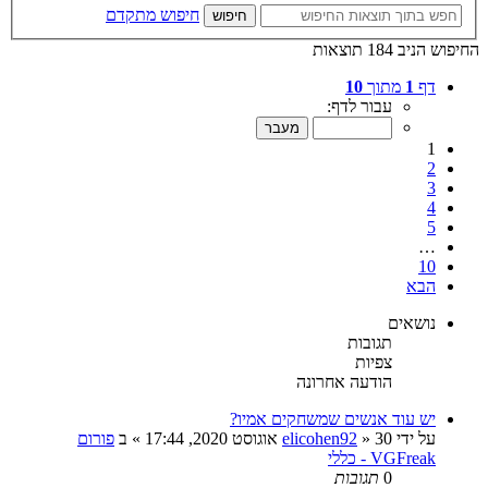
חיפוש מתקדם
חיפוש
החיפוש הניב 184 תוצאות
דף
1
מתוך
10
עבור לדף:
1
2
3
4
5
…
10
הבא
נושאים
תגובות
צפיות
הודעה אחרונה
יש עוד אנשים שמשחקים אמיו?
על ידי
30 אוגוסט 2020, 17:44
»
elicohen92
» ב
פורום
VGFreak - כללי
0
תגובות