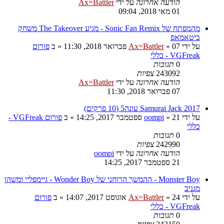
הודעה אחרונה
על ידי
Ax=Battler
01 מאי 2018, 09:04
מהמפתח של Sonic Fan Remix - מגיע The Takeover משחק
ביטאמאפ
על ידי
07 פברואר 2018, 11:30
»
Ax=Battler
» ב
פורום
VGFreak - כללי
0
תגובות
243092
צפיות
הודעה אחרונה
על ידי
Ax=Battler
07 פברואר 2018, 11:30
Samurai Jack 2017 עונה5 (10 פרקים)
על ידי
21 ספטמבר 2017, 14:25
»
oompi
» ב
פורום VGFreak -
כללי
0
תגובות
242990
צפיות
הודעה אחרונה
על ידי
oompi
21 ספטמבר 2017, 14:25
Monster Boy - ההמשך הרוחני של Wonder Boy - גיימפליי ומשהו
מגניב
על ידי
24 אוגוסט 2017, 14:07
»
Ax=Battler
» ב
פורום
VGFreak - כללי
0
תגובות