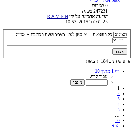
VGFreak - כללי
0
תגובות
247231
צפיות
הודעה אחרונה
על ידי
R A V E N
23 דצמבר 2015, 10:57
תצוגה:
מיון לפי:
סדר:
החיפוש הניב 184 תוצאות
דף
1
מתוך
10
עבור לדף:
1
2
3
4
5
…
10
הבא