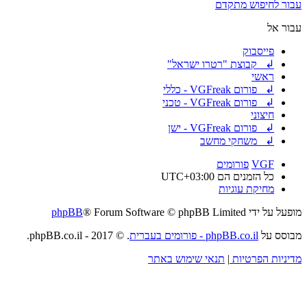
עבור לחיפוש מתקדם
עבור אל
פייסבוק
↲ קבוצת "רטרו ישראל"
ראשי
↲ פורום VGFreak - כללי
↲ פורום VGFreak - טכני
חיצוני
↲ פורום VGFreak - ישן
↲ משחקי מחשב
VGF
פורומים
כל הזמנים הם
UTC+03:00
מחיקת עוגיות
מופעל על ידי
® Forum Software © phpBB Limited
phpBB
מבוסס על
phpBB.co.il - פורומים בעברית
. © 2017 - phpBB.co.il.
מדיניות הפרטיות
|
תנאי שימוש באתר