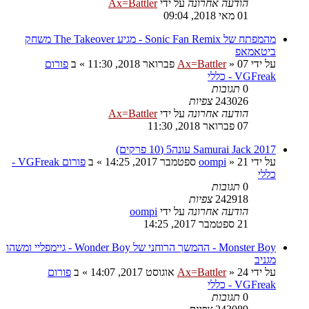
הודעה אחרונה
על ידי
Ax=Battler
01 מאי 2018, 09:04
מהמפתח של Sonic Fan Remix - מגיע The Takeover משחק
ביטאמאפ
על ידי
07 פברואר 2018, 11:30
»
Ax=Battler
» ב
פורום
VGFreak - כללי
0
תגובות
243026
צפיות
הודעה אחרונה
על ידי
Ax=Battler
07 פברואר 2018, 11:30
Samurai Jack 2017 עונה5 (10 פרקים)
על ידי
21 ספטמבר 2017, 14:25
»
oompi
» ב
פורום VGFreak -
כללי
0
תגובות
242918
צפיות
הודעה אחרונה
על ידי
oompi
21 ספטמבר 2017, 14:25
Monster Boy - ההמשך הרוחני של Wonder Boy - גיימפליי ומשהו
מגניב
על ידי
24 אוגוסט 2017, 14:07
»
Ax=Battler
» ב
פורום
VGFreak - כללי
0
תגובות