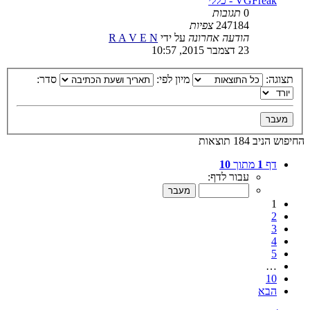
VGFreak - כללי
0
תגובות
247184
צפיות
הודעה אחרונה
על ידי
R A V E N
23 דצמבר 2015, 10:57
תצוגה:
מיון לפי:
סדר:
החיפוש הניב 184 תוצאות
דף
1
מתוך
10
עבור לדף:
1
2
3
4
5
…
10
הבא