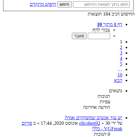
חיפוש מתקדם
חיפוש
החיפוש הניב 184 תוצאות
דף
1
מתוך
10
עבור לדף:
1
2
3
4
5
…
10
הבא
נושאים
תגובות
צפיות
הודעה אחרונה
יש עוד אנשים שמשחקים אמיו?
על ידי
30 אוגוסט 2020, 17:44
»
elicohen92
» ב
פורום
VGFreak - כללי
0
תגובות