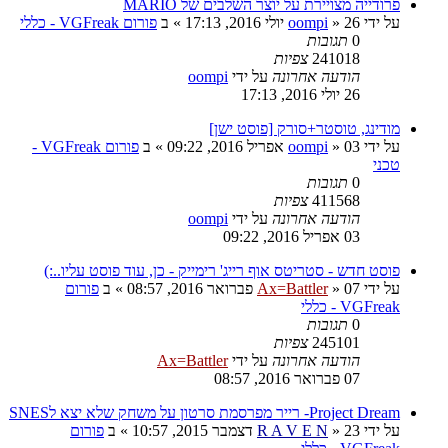
פרודייה מצויירת על יוצר השלבים של MARIO
על ידי
26 יולי 2016, 17:13
»
oompi
» ב
פורום VGFreak - כללי
0
תגובות
241018
צפיות
הודעה אחרונה
על ידי
oompi
26 יולי 2016, 17:13
מודינג, טוסטר+סורק [פוסט ישן]
על ידי
03 אפריל 2016, 09:22
»
oompi
» ב
פורום VGFreak -
טכני
0
תגובות
411568
צפיות
הודעה אחרונה
על ידי
oompi
03 אפריל 2016, 09:22
פוסט חדש - סטריטס אוף רייג' רימייק - כן, עוד פוסט עליו..:)
על ידי
07 פברואר 2016, 08:57
»
Ax=Battler
» ב
פורום
VGFreak - כללי
0
תגובות
245101
צפיות
הודעה אחרונה
על ידי
Ax=Battler
07 פברואר 2016, 08:57
Project Dream- רייר מפרסמת סרטון על משחק שלא יצא לSNES
על ידי
23 דצמבר 2015, 10:57
»
R A V E N
» ב
פורום