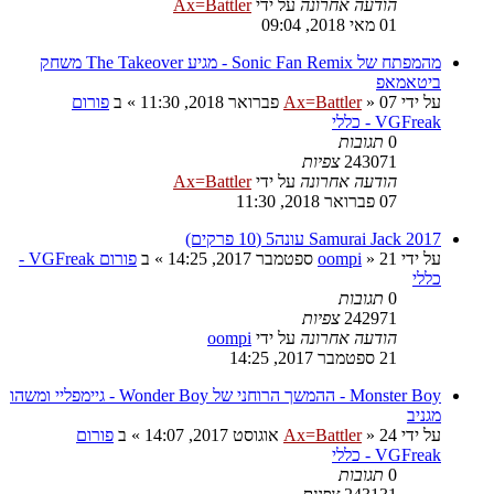
הודעה אחרונה
על ידי
Ax=Battler
01 מאי 2018, 09:04
מהמפתח של Sonic Fan Remix - מגיע The Takeover משחק
ביטאמאפ
על ידי
07 פברואר 2018, 11:30
»
Ax=Battler
» ב
פורום
VGFreak - כללי
0
תגובות
243071
צפיות
הודעה אחרונה
על ידי
Ax=Battler
07 פברואר 2018, 11:30
Samurai Jack 2017 עונה5 (10 פרקים)
על ידי
21 ספטמבר 2017, 14:25
»
oompi
» ב
פורום VGFreak -
כללי
0
תגובות
242971
צפיות
הודעה אחרונה
על ידי
oompi
21 ספטמבר 2017, 14:25
Monster Boy - ההמשך הרוחני של Wonder Boy - גיימפליי ומשהו
מגניב
על ידי
24 אוגוסט 2017, 14:07
»
Ax=Battler
» ב
פורום
VGFreak - כללי
0
תגובות