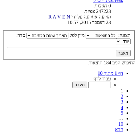
VGFreak - כללי
0
תגובות
247223
צפיות
הודעה אחרונה
על ידי
R A V E N
23 דצמבר 2015, 10:57
תצוגה:
מיון לפי:
סדר:
החיפוש הניב 184 תוצאות
דף
1
מתוך
10
עבור לדף:
1
2
3
4
5
…
10
הבא