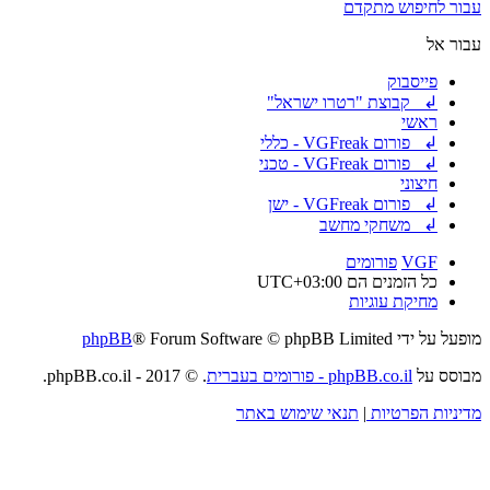
עבור לחיפוש מתקדם
עבור אל
פייסבוק
↲ קבוצת "רטרו ישראל"
ראשי
↲ פורום VGFreak - כללי
↲ פורום VGFreak - טכני
חיצוני
↲ פורום VGFreak - ישן
↲ משחקי מחשב
VGF
פורומים
כל הזמנים הם
UTC+03:00
מחיקת עוגיות
מופעל על ידי
® Forum Software © phpBB Limited
phpBB
מבוסס על
phpBB.co.il - פורומים בעברית
. © 2017 - phpBB.co.il.
מדיניות הפרטיות
|
תנאי שימוש באתר