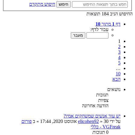
חיפוש מתקדם
חיפוש
החיפוש הניב 184 תוצאות
דף
1
מתוך
10
עבור לדף:
1
2
3
4
5
…
10
הבא
נושאים
תגובות
צפיות
הודעה אחרונה
יש עוד אנשים שמשחקים אמיו?
על ידי
30 אוגוסט 2020, 17:44
»
elicohen92
» ב
פורום
VGFreak - כללי
0
תגובות