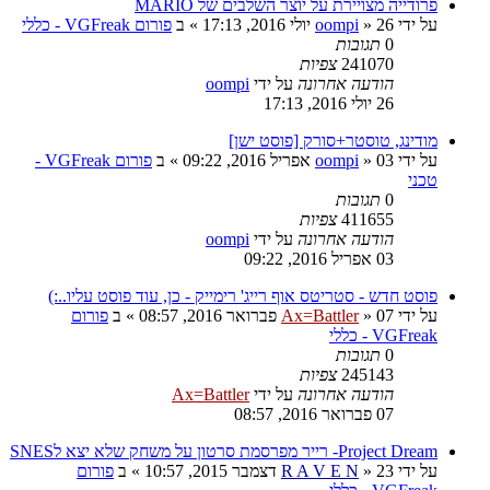
פרודייה מצויירת על יוצר השלבים של MARIO
על ידי
26 יולי 2016, 17:13
»
oompi
» ב
פורום VGFreak - כללי
0
תגובות
241070
צפיות
הודעה אחרונה
על ידי
oompi
26 יולי 2016, 17:13
מודינג, טוסטר+סורק [פוסט ישן]
על ידי
03 אפריל 2016, 09:22
»
oompi
» ב
פורום VGFreak -
טכני
0
תגובות
411655
צפיות
הודעה אחרונה
על ידי
oompi
03 אפריל 2016, 09:22
פוסט חדש - סטריטס אוף רייג' רימייק - כן, עוד פוסט עליו..:)
על ידי
07 פברואר 2016, 08:57
»
Ax=Battler
» ב
פורום
VGFreak - כללי
0
תגובות
245143
צפיות
הודעה אחרונה
על ידי
Ax=Battler
07 פברואר 2016, 08:57
Project Dream- רייר מפרסמת סרטון על משחק שלא יצא לSNES
על ידי
23 דצמבר 2015, 10:57
»
R A V E N
» ב
פורום