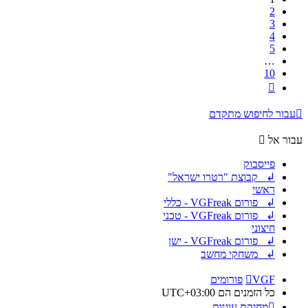
2
3
4
5
…
10
הבא
עבור לחיפוש מתקדם
עבור אל
פייסבוק
↲ קבוצת "רטרו ישראל"
ראשי
↲ פורום VGFreak - כללי
↲ פורום VGFreak - טכני
חיצוני
↲ פורום VGFreak - ישן
↲ משחקי מחשב
VGF
פורומים
כל הזמנים הם
UTC+03:00
מחיקת עוגיות