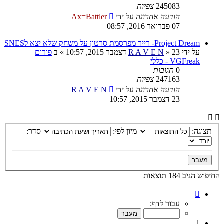
245083
צפיות
הודעה אחרונה
על ידי
Ax=Battler
07 פברואר 2016, 08:57
Project Dream- רייר מפרסמת סרטון על משחק שלא יצא לSNES
על ידי
23 דצמבר 2015, 10:57
»
R A V E N
» ב
פורום
VGFreak - כללי
0
תגובות
247163
צפיות
הודעה אחרונה
על ידי
R A V E N
23 דצמבר 2015, 10:57
תצוגה:
מיון לפי:
סדר:
החיפוש הניב 184 תוצאות
דף
1
עבור לדף:
מתוך
10
1