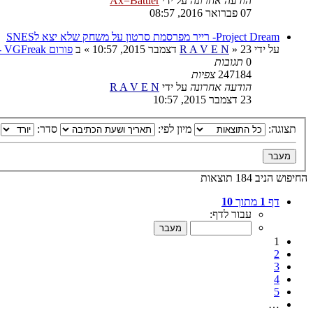
הודעה אחרונה
על ידי
Ax=Battler
07 פברואר 2016, 08:57
Project Dream- רייר מפרסמת סרטון על משחק שלא יצא לSNES
על ידי
23 דצמבר 2015, 10:57
»
R A V E N
» ב
פורום VGFreak - כללי
0
תגובות
247184
צפיות
הודעה אחרונה
על ידי
R A V E N
23 דצמבר 2015, 10:57
תצוגה:
מיון לפי:
סדר:
החיפוש הניב 184 תוצאות
דף
1
מתוך
10
עבור לדף:
1
2
3
4
5
…