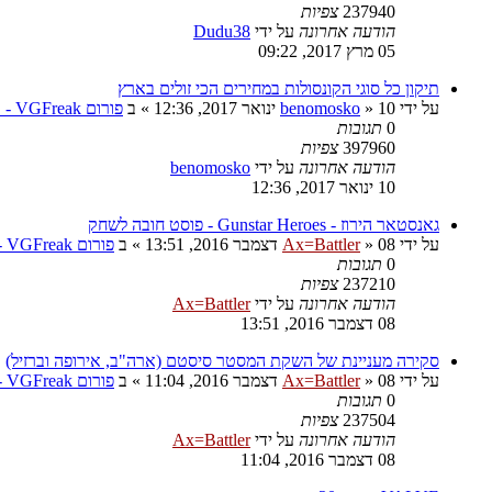
237940
צפיות
הודעה אחרונה
על ידי
Dudu38
05 מרץ 2017, 09:22
תיקון כל סוגי הקונסולות במחירים הכי זולים בארץ
על ידי
10 ינואר 2017, 12:36
»
benomosko
» ב
פורום VGFreak - טכני
0
תגובות
397960
צפיות
הודעה אחרונה
על ידי
benomosko
10 ינואר 2017, 12:36
גאנסטאר הירוז - Gunstar Heroes - פוסט חובה לשחק
על ידי
08 דצמבר 2016, 13:51
»
Ax=Battler
» ב
פורום VGFreak - כללי
0
תגובות
237210
צפיות
הודעה אחרונה
על ידי
Ax=Battler
08 דצמבר 2016, 13:51
סקירה מעניינת של השקת המסטר סיסטם (ארה"ב, אירופה וברזיל)
על ידי
08 דצמבר 2016, 11:04
»
Ax=Battler
» ב
פורום VGFreak - כללי
0
תגובות
237504
צפיות
הודעה אחרונה
על ידי
Ax=Battler
08 דצמבר 2016, 11:04