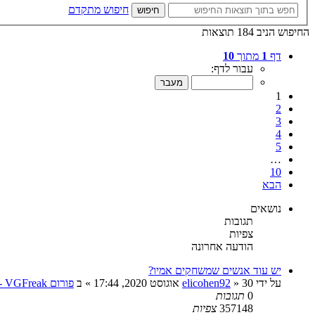
חיפוש מתקדם
חיפוש
החיפוש הניב 184 תוצאות
דף
1
מתוך
10
עבור לדף:
1
2
3
4
5
…
10
הבא
נושאים
תגובות
צפיות
הודעה אחרונה
יש עוד אנשים שמשחקים אמיו?
על ידי
30 אוגוסט 2020, 17:44
»
elicohen92
» ב
פורום VGFreak - כללי
0
תגובות
357148
צפיות