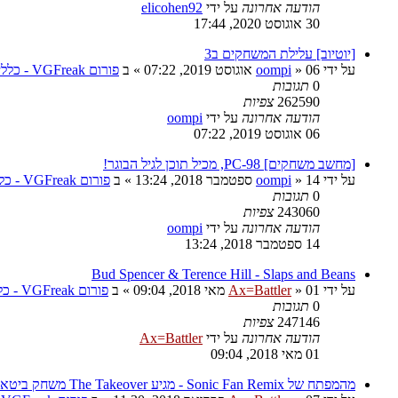
הודעה אחרונה
על ידי
elicohen92
30 אוגוסט 2020, 17:44
[יוטיוב] עלילת המשחקים ב3
על ידי
06 אוגוסט 2019, 07:22
»
oompi
» ב
פורום VGFreak - כללי
0
תגובות
262590
צפיות
הודעה אחרונה
על ידי
oompi
06 אוגוסט 2019, 07:22
[מחשב משחקים] PC-98, מכיל תוכן לגיל הבוגר!
על ידי
14 ספטמבר 2018, 13:24
»
oompi
» ב
פורום VGFreak - כללי
0
תגובות
243060
צפיות
הודעה אחרונה
על ידי
oompi
14 ספטמבר 2018, 13:24
Bud Spencer & Terence Hill - Slaps and Beans
על ידי
01 מאי 2018, 09:04
»
Ax=Battler
» ב
פורום VGFreak - כללי
0
תגובות
247146
צפיות
הודעה אחרונה
על ידי
Ax=Battler
01 מאי 2018, 09:04
מהמפתח של Sonic Fan Remix - מגיע The Takeover משחק ביטאמאפ