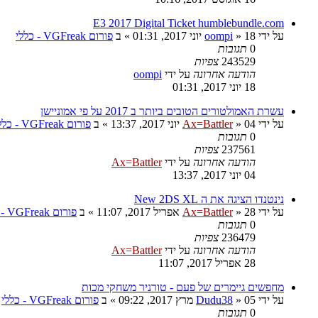
E3 2017 Digital Ticket humblebundle.com
על ידי
18 יוני 2017, 01:31
»
oompi
» ב
פורום VGFreak - כללי
0
תגובות
243529
צפיות
הודעה אחרונה
על ידי
oompi
18 יוני 2017, 01:31
עשרת האמולטורים הטובים ביותר ב 2017 על פי אמוניישן
על ידי
04 יוני 2017, 13:37
»
Ax=Battler
» ב
פורום VGFreak - כללי
0
תגובות
237561
צפיות
הודעה אחרונה
על ידי
Ax=Battler
04 יוני 2017, 13:37
נינטנדו הציגה את ה New 2DS XL
על ידי
28 אפריל 2017, 11:07
»
Ax=Battler
» ב
פורום VGFreak - כללי
0
תגובות
236479
צפיות
הודעה אחרונה
על ידי
Ax=Battler
28 אפריל 2017, 11:07
מחפשים גיימרים של פעם - טורניר משחקי מכות
על ידי
05 מרץ 2017, 09:22
»
Dudu38
» ב
פורום VGFreak - כללי
0
תגובות