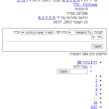
על ידי
23 דצמבר 2015, 10:57
»
R A V E N
» ב
פורום
VGFreak - כללי
0
תגובות
247266
צפיות
הודעה אחרונה
על ידי
R A V E N
23 דצמבר 2015, 10:57
תצוגה:
מיון לפי:
סדר:
החיפוש הניב 184 תוצאות
דף
1
מתוך
10
עבור לדף:
1
2
3
4
5
…
10
הבא