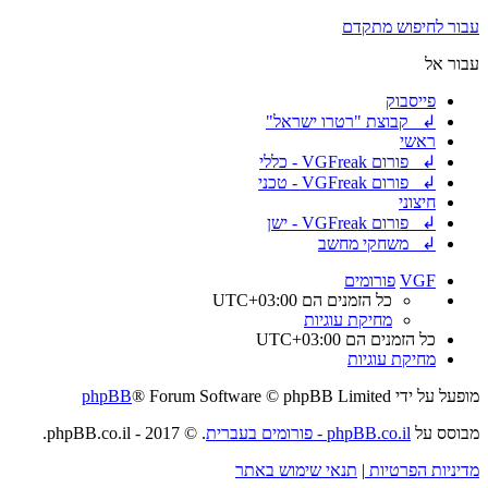
עבור לחיפוש מתקדם
עבור אל
פייסבוק
↲ קבוצת "רטרו ישראל"
ראשי
↲ פורום VGFreak - כללי
↲ פורום VGFreak - טכני
חיצוני
↲ פורום VGFreak - ישן
↲ משחקי מחשב
VGF
פורומים
כל הזמנים הם
UTC+03:00
מחיקת עוגיות
כל הזמנים הם
UTC+03:00
מחיקת עוגיות
מופעל על ידי
® Forum Software © phpBB Limited
phpBB
מבוסס על
phpBB.co.il - פורומים בעברית
. © 2017 - phpBB.co.il.
מדיניות הפרטיות
|
תנאי שימוש באתר