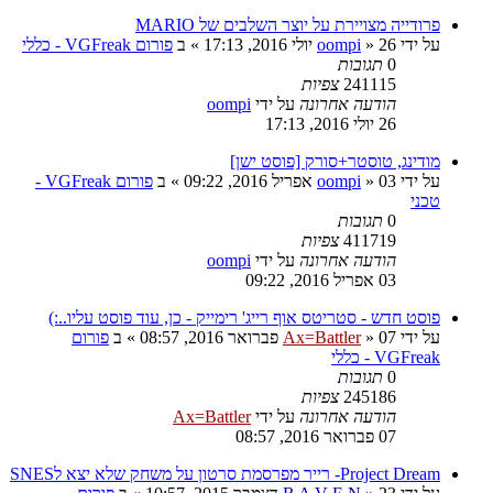
פרודייה מצויירת על יוצר השלבים של MARIO
על ידי
26 יולי 2016, 17:13
»
oompi
» ב
פורום VGFreak - כללי
0
תגובות
241115
צפיות
הודעה אחרונה
על ידי
oompi
26 יולי 2016, 17:13
מודינג, טוסטר+סורק [פוסט ישן]
על ידי
03 אפריל 2016, 09:22
»
oompi
» ב
פורום VGFreak -
טכני
0
תגובות
411719
צפיות
הודעה אחרונה
על ידי
oompi
03 אפריל 2016, 09:22
פוסט חדש - סטריטס אוף רייג' רימייק - כן, עוד פוסט עליו..:)
על ידי
07 פברואר 2016, 08:57
»
Ax=Battler
» ב
פורום
VGFreak - כללי
0
תגובות
245186
צפיות
הודעה אחרונה
על ידי
Ax=Battler
07 פברואר 2016, 08:57
Project Dream- רייר מפרסמת סרטון על משחק שלא יצא לSNES