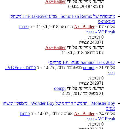
הודעה אחרונה
על ידי
Ax=Battler
01 מאי 2018, 09:04
מהמפתח של Sonic Fan Remix - מגיע The Takeover משחק
ביטאמאפ
על ידי
07 פברואר 2018, 11:30
»
Ax=Battler
» ב
פורום
VGFreak - כללי
0
תגובות
243071
צפיות
הודעה אחרונה
על ידי
Ax=Battler
07 פברואר 2018, 11:30
Samurai Jack 2017 עונה5 (10 פרקים)
על ידי
21 ספטמבר 2017, 14:25
»
oompi
» ב
פורום VGFreak -
כללי
0
תגובות
242971
צפיות
הודעה אחרונה
על ידי
oompi
21 ספטמבר 2017, 14:25
Monster Boy - ההמשך הרוחני של Wonder Boy - גיימפליי ומשהו
מגניב
על ידי
24 אוגוסט 2017, 14:07
»
Ax=Battler
» ב
פורום
VGFreak - כללי
0
תגובות