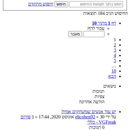
חיפוש מתקדם
חיפוש
החיפוש הניב 184 תוצאות
דף
1
מתוך
10
עבור לדף:
1
2
3
4
5
…
10
הבא
נושאים
תגובות
צפיות
הודעה אחרונה
יש עוד אנשים שמשחקים אמיו?
על ידי
30 אוגוסט 2020, 17:44
»
elicohen92
» ב
פורום
VGFreak - כללי
0
תגובות