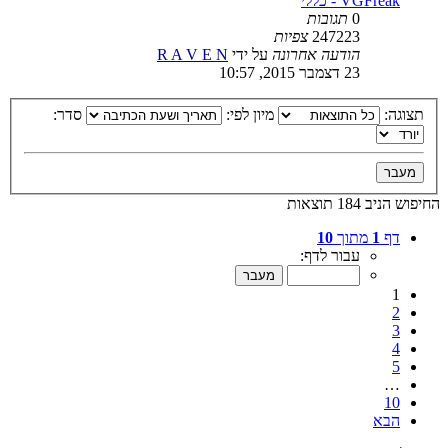
VGFreak - כללי
0
תגובות
247223
צפיות
הודעה אחרונה
על ידי
R A V E N
23 דצמבר 2015, 10:57
תצוגה:
מיון לפי:
סדר:
החיפוש הניב 184 תוצאות
דף
1
מתוך
10
עבור לדף:
1
2
3
4
5
…
10
הבא