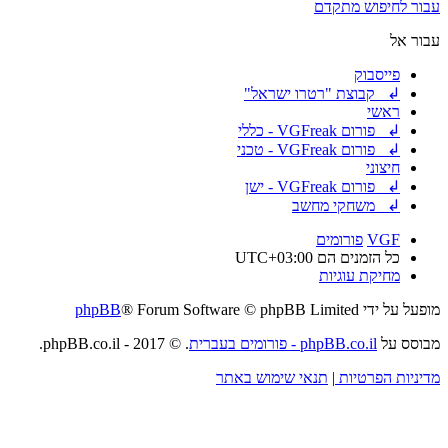
עבור לחיפוש מתקדם
עבור אל
פייסבוק
↲ קבוצת "רטרו ישראל"
ראשי
↲ פורום VGFreak - כללי
↲ פורום VGFreak - טכני
חיצוני
↲ פורום VGFreak - ישן
↲ משחקי מחשב
VGF
פורומים
כל הזמנים הם
UTC+03:00
מחיקת עוגיות
מופעל על ידי
® Forum Software © phpBB Limited
phpBB
מבוסס על
phpBB.co.il - פורומים בעברית
. © 2017 - phpBB.co.il.
מדיניות הפרטיות
|
תנאי שימוש באתר