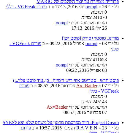
פרודייה מצויירת על יוצר השלבים של MARIO
על ידי
26 יולי 2016, 17:13
»
oompi
» ב
פורום VGFreak - כללי
0
תגובות
241070
צפיות
הודעה אחרונה
על ידי
oompi
26 יולי 2016, 17:13
מודינג, טוסטר+סורק [פוסט ישן]
על ידי
03 אפריל 2016, 09:22
»
oompi
» ב
פורום VGFreak -
טכני
0
תגובות
411653
צפיות
הודעה אחרונה
על ידי
oompi
03 אפריל 2016, 09:22
פוסט חדש - סטריטס אוף רייג' רימייק - כן, עוד פוסט עליו..:)
על ידי
07 פברואר 2016, 08:57
»
Ax=Battler
» ב
פורום
VGFreak - כללי
0
תגובות
245143
צפיות
הודעה אחרונה
על ידי
Ax=Battler
07 פברואר 2016, 08:57
Project Dream- רייר מפרסמת סרטון על משחק שלא יצא לSNES
על ידי
23 דצמבר 2015, 10:57
»
R A V E N
» ב
פורום