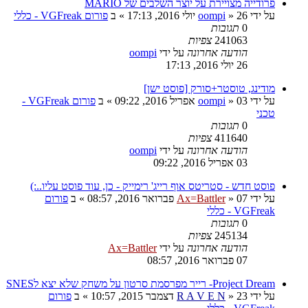
פרודייה מצויירת על יוצר השלבים של MARIO
על ידי
26 יולי 2016, 17:13
»
oompi
» ב
פורום VGFreak - כללי
0
תגובות
241063
צפיות
הודעה אחרונה
על ידי
oompi
26 יולי 2016, 17:13
מודינג, טוסטר+סורק [פוסט ישן]
על ידי
03 אפריל 2016, 09:22
»
oompi
» ב
פורום VGFreak -
טכני
0
תגובות
411640
צפיות
הודעה אחרונה
על ידי
oompi
03 אפריל 2016, 09:22
פוסט חדש - סטריטס אוף רייג' רימייק - כן, עוד פוסט עליו..:)
על ידי
07 פברואר 2016, 08:57
»
Ax=Battler
» ב
פורום
VGFreak - כללי
0
תגובות
245134
צפיות
הודעה אחרונה
על ידי
Ax=Battler
07 פברואר 2016, 08:57
Project Dream- רייר מפרסמת סרטון על משחק שלא יצא לSNES
על ידי
23 דצמבר 2015, 10:57
»
R A V E N
» ב
פורום