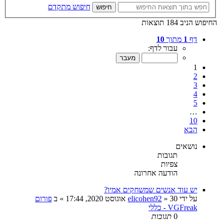
חיפוש מתקדם
חיפוש
החיפוש הניב 184 תוצאות
דף
1
מתוך
10
עבור לדף:
1
2
3
4
5
…
10
הבא
נושאים
תגובות
צפיות
הודעה אחרונה
יש עוד אנשים שמשחקים אמיו?
על ידי
30 אוגוסט 2020, 17:44
»
elicohen92
» ב
פורום
VGFreak - כללי
0
תגובות