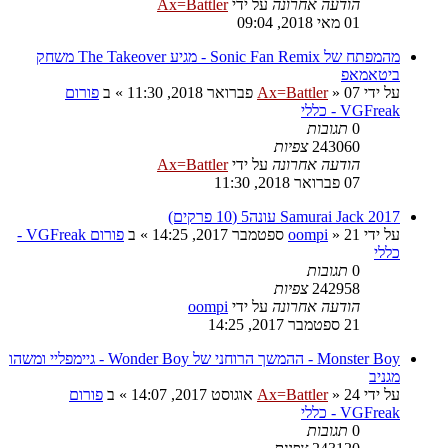
הודעה אחרונה
על ידי
Ax=Battler
01 מאי 2018, 09:04
מהמפתח של Sonic Fan Remix - מגיע The Takeover משחק
ביטאמאפ
על ידי
07 פברואר 2018, 11:30
»
Ax=Battler
» ב
פורום
VGFreak - כללי
0
תגובות
243060
צפיות
הודעה אחרונה
על ידי
Ax=Battler
07 פברואר 2018, 11:30
Samurai Jack 2017 עונה5 (10 פרקים)
על ידי
21 ספטמבר 2017, 14:25
»
oompi
» ב
פורום VGFreak -
כללי
0
תגובות
242958
צפיות
הודעה אחרונה
על ידי
oompi
21 ספטמבר 2017, 14:25
Monster Boy - ההמשך הרוחני של Wonder Boy - גיימפליי ומשהו
מגניב
על ידי
24 אוגוסט 2017, 14:07
»
Ax=Battler
» ב
פורום
VGFreak - כללי
0
תגובות