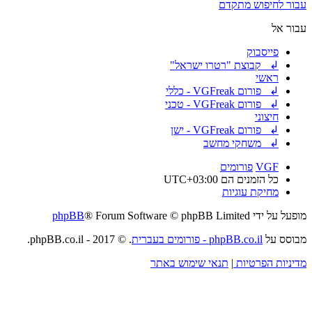
עבור לחיפוש מתקדם
עבור אל
פייסבוק
↲ קבוצת "רטרו ישראל"
ראשי
↲ פורום VGFreak - כללי
↲ פורום VGFreak - טכני
חיצוני
↲ פורום VGFreak - ישן
↲ משחקי מחשב
VGF
פורומים
כל הזמנים הם
UTC+03:00
מחיקת עוגיות
מופעל על ידי
® Forum Software © phpBB Limited
phpBB
מבוסס על
phpBB.co.il - פורומים בעברית
. © 2017 - phpBB.co.il.
מדיניות הפרטיות
|
תנאי שימוש באתר