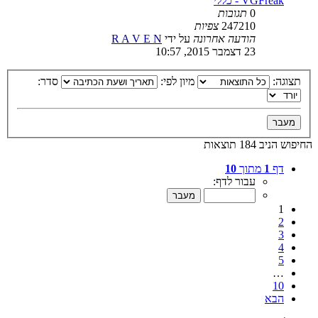
VGFreak - כללי
0
תגובות
247210
צפיות
הודעה אחרונה
על ידי
R A V E N
23 דצמבר 2015, 10:57
תצוגה:
מיון לפי:
סדר:
החיפוש הניב 184 תוצאות
דף
1
מתוך
10
עבור לדף:
1
2
3
4
5
…
10
הבא