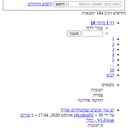
חיפוש מתקדם
חיפוש
החיפוש הניב 184 תוצאות
דף
1
מתוך
10
עבור לדף:
1
2
3
4
5
…
10
הבא
נושאים
תגובות
צפיות
הודעה אחרונה
יש עוד אנשים שמשחקים אמיו?
על ידי
30 אוגוסט 2020, 17:44
»
elicohen92
» ב
פורום
VGFreak - כללי
0
תגובות