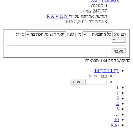
VGFreak - כללי
0
תגובות
247177
צפיות
הודעה אחרונה
על ידי
R A V E N
23 דצמבר 2015, 10:57
תצוגה:
מיון לפי:
סדר:
החיפוש הניב 184 תוצאות
דף
1
מתוך
10
עבור לדף:
1
2
3
4
5
…
10
הבא