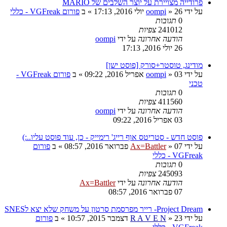
פרודייה מצויירת על יוצר השלבים של MARIO
על ידי
26 יולי 2016, 17:13
»
oompi
» ב
פורום VGFreak - כללי
0
תגובות
241012
צפיות
הודעה אחרונה
על ידי
oompi
26 יולי 2016, 17:13
מודינג, טוסטר+סורק [פוסט ישן]
על ידי
03 אפריל 2016, 09:22
»
oompi
» ב
פורום VGFreak -
טכני
0
תגובות
411560
צפיות
הודעה אחרונה
על ידי
oompi
03 אפריל 2016, 09:22
פוסט חדש - סטריטס אוף רייג' רימייק - כן, עוד פוסט עליו..:)
על ידי
07 פברואר 2016, 08:57
»
Ax=Battler
» ב
פורום
VGFreak - כללי
0
תגובות
245093
צפיות
הודעה אחרונה
על ידי
Ax=Battler
07 פברואר 2016, 08:57
Project Dream- רייר מפרסמת סרטון על משחק שלא יצא לSNES
על ידי
23 דצמבר 2015, 10:57
»
R A V E N
» ב
פורום