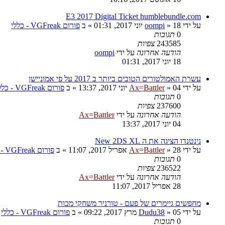
E3 2017 Digital Ticket humblebundle.com
על ידי
18 יוני 2017, 01:31
»
oompi
» ב
פורום VGFreak - כללי
0
תגובות
243585
צפיות
הודעה אחרונה
על ידי
oompi
18 יוני 2017, 01:31
עשרת האמולטורים הטובים ביותר ב 2017 על פי אמוניישן
על ידי
04 יוני 2017, 13:37
»
Ax=Battler
» ב
פורום VGFreak - כללי
0
תגובות
237600
צפיות
הודעה אחרונה
על ידי
Ax=Battler
04 יוני 2017, 13:37
נינטנדו הציגה את ה New 2DS XL
על ידי
28 אפריל 2017, 11:07
»
Ax=Battler
» ב
פורום VGFreak - כללי
0
תגובות
236522
צפיות
הודעה אחרונה
על ידי
Ax=Battler
28 אפריל 2017, 11:07
מחפשים גיימרים של פעם - טורניר משחקי מכות
על ידי
05 מרץ 2017, 09:22
»
Dudu38
» ב
פורום VGFreak - כללי
0
תגובות