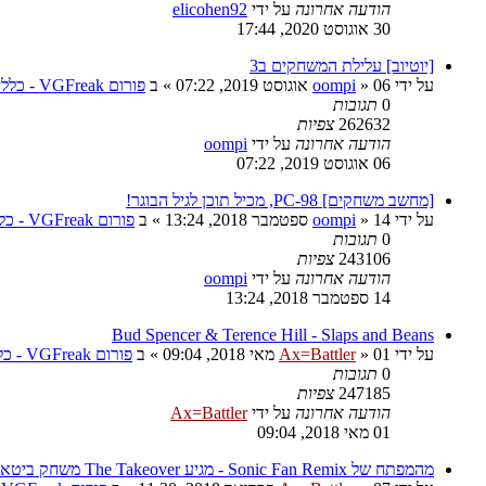
הודעה אחרונה
על ידי
elicohen92
30 אוגוסט 2020, 17:44
[יוטיוב] עלילת המשחקים ב3
על ידי
06 אוגוסט 2019, 07:22
»
oompi
» ב
פורום VGFreak - כללי
0
תגובות
262632
צפיות
הודעה אחרונה
על ידי
oompi
06 אוגוסט 2019, 07:22
[מחשב משחקים] PC-98, מכיל תוכן לגיל הבוגר!
על ידי
14 ספטמבר 2018, 13:24
»
oompi
» ב
פורום VGFreak - כללי
0
תגובות
243106
צפיות
הודעה אחרונה
על ידי
oompi
14 ספטמבר 2018, 13:24
Bud Spencer & Terence Hill - Slaps and Beans
על ידי
01 מאי 2018, 09:04
»
Ax=Battler
» ב
פורום VGFreak - כללי
0
תגובות
247185
צפיות
הודעה אחרונה
על ידי
Ax=Battler
01 מאי 2018, 09:04
מהמפתח של Sonic Fan Remix - מגיע The Takeover משחק ביטאמאפ