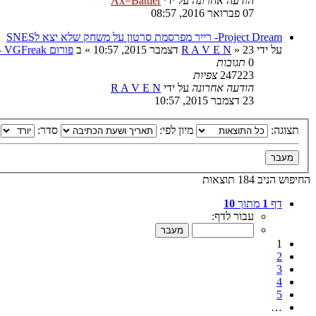
הודעה אחרונה
על ידי
Ax=Battler
07 פברואר 2016, 08:57
Project Dream- רייר מפרסמת סרטון על משחק שלא יצא לSNES
על ידי
23 דצמבר 2015, 10:57
»
R A V E N
» ב
פורום VGFreak - כללי
0
תגובות
247223
צפיות
הודעה אחרונה
על ידי
R A V E N
23 דצמבר 2015, 10:57
תצוגה:
מיון לפי:
סדר:
החיפוש הניב 184 תוצאות
דף
1
מתוך
10
עבור לדף:
1
2
3
4
5
…