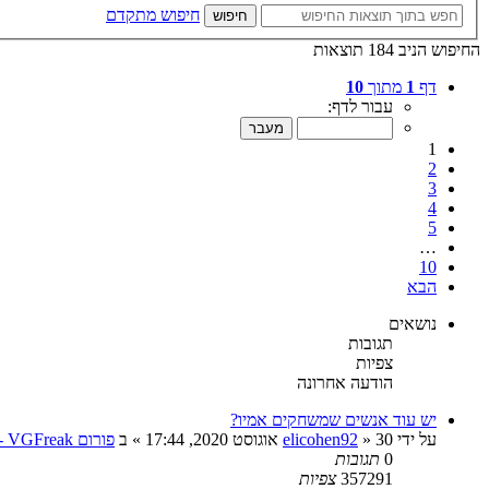
חיפוש מתקדם
חיפוש
החיפוש הניב 184 תוצאות
דף
1
מתוך
10
עבור לדף:
1
2
3
4
5
…
10
הבא
נושאים
תגובות
צפיות
הודעה אחרונה
יש עוד אנשים שמשחקים אמיו?
על ידי
30 אוגוסט 2020, 17:44
»
elicohen92
» ב
פורום VGFreak - כללי
0
תגובות
357291
צפיות