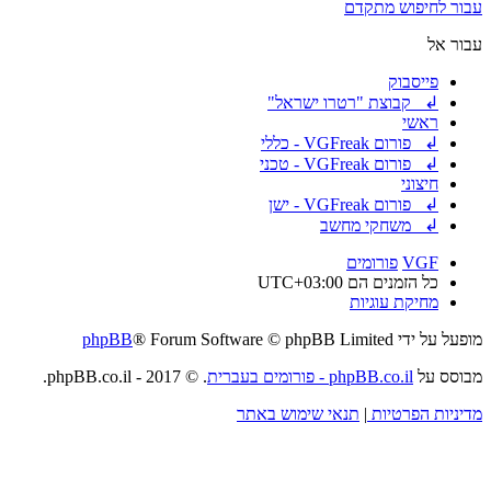
עבור לחיפוש מתקדם
עבור אל
פייסבוק
↲ קבוצת "רטרו ישראל"
ראשי
↲ פורום VGFreak - כללי
↲ פורום VGFreak - טכני
חיצוני
↲ פורום VGFreak - ישן
↲ משחקי מחשב
VGF
פורומים
כל הזמנים הם
UTC+03:00
מחיקת עוגיות
מופעל על ידי
® Forum Software © phpBB Limited
phpBB
מבוסס על
phpBB.co.il - פורומים בעברית
. © 2017 - phpBB.co.il.
מדיניות הפרטיות
|
תנאי שימוש באתר