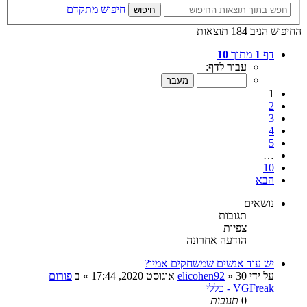
חיפוש מתקדם
חיפוש
החיפוש הניב 184 תוצאות
דף
1
מתוך
10
עבור לדף:
1
2
3
4
5
…
10
הבא
נושאים
תגובות
צפיות
הודעה אחרונה
יש עוד אנשים שמשחקים אמיו?
על ידי
30 אוגוסט 2020, 17:44
»
elicohen92
» ב
פורום
VGFreak - כללי
0
תגובות