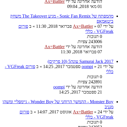
הודעה אחרונה
על ידי
Ax=Battler
01 מאי 2018, 09:04
מהמפתח של Sonic Fan Remix - מגיע The Takeover משחק
ביטאמאפ
על ידי
07 פברואר 2018, 11:30
»
Ax=Battler
» ב
פורום
VGFreak - כללי
0
תגובות
243006
צפיות
הודעה אחרונה
על ידי
Ax=Battler
07 פברואר 2018, 11:30
Samurai Jack 2017 עונה5 (10 פרקים)
על ידי
21 ספטמבר 2017, 14:25
»
oompi
» ב
פורום VGFreak -
כללי
0
תגובות
242891
צפיות
הודעה אחרונה
על ידי
oompi
21 ספטמבר 2017, 14:25
Monster Boy - ההמשך הרוחני של Wonder Boy - גיימפליי ומשהו
מגניב
על ידי
24 אוגוסט 2017, 14:07
»
Ax=Battler
» ב
פורום
VGFreak - כללי
0
תגובות