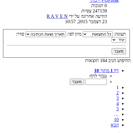
VGFreak - כללי
0
תגובות
247159
צפיות
הודעה אחרונה
על ידי
R A V E N
23 דצמבר 2015, 10:57
תצוגה:
מיון לפי:
סדר:
החיפוש הניב 184 תוצאות
דף
1
מתוך
10
עבור לדף:
1
2
3
4
5
…
10
הבא