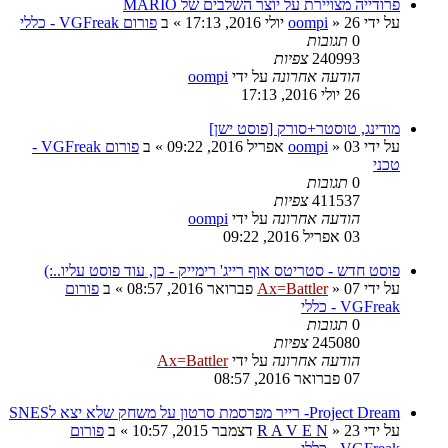
פרודייה מצויירת על יוצר השלבים של MARIO
על ידי
26 יולי 2016, 17:13
»
oompi
» ב
פורום VGFreak - כללי
0
תגובות
240993
צפיות
הודעה אחרונה
על ידי
oompi
26 יולי 2016, 17:13
מודינג, טוסטר+סורק [פוסט ישן]
על ידי
03 אפריל 2016, 09:22
»
oompi
» ב
פורום VGFreak -
טכני
0
תגובות
411537
צפיות
הודעה אחרונה
על ידי
oompi
03 אפריל 2016, 09:22
פוסט חדש - סטריטס אוף רייג' רימייק - כן, עוד פוסט עליו..:)
על ידי
07 פברואר 2016, 08:57
»
Ax=Battler
» ב
פורום
VGFreak - כללי
0
תגובות
245080
צפיות
הודעה אחרונה
על ידי
Ax=Battler
07 פברואר 2016, 08:57
Project Dream- רייר מפרסמת סרטון על משחק שלא יצא לSNES
על ידי
23 דצמבר 2015, 10:57
»
R A V E N
» ב
פורום