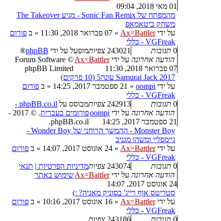
01 מאי 2018, 09:04
מהמפתח של Sonic Fan Remix - מגיע The Takeover
משחק ביטאמאפ
על ידי
Ax=Battler
»
07 פברואר 2018, 11:30
» ב
פורום
VGFreak - כללי
0
תגובות
243021
צפיות
מופעל על ידי
phpBB
®
הודעה אחרונה
על ידי
Ax=Battler
Forum Software ©
07 פברואר 2018, 11:30
phpBB Limited
Samurai Jack 2017 עונה5 (10 פרקים)
על ידי
oompi
»
21 ספטמבר 2017, 14:25
» ב
פורום
VGFreak - כללי
0
תגובות
242913
צפיות
מבוסס על
phpBB.co.il -
הודעה אחרונה
על ידי
oompi
פורומים בעברית
. © 2017 -
21 ספטמבר 2017, 14:25
phpBB.co.il.
Monster Boy - ההמשך הרוחני של Wonder Boy -
גיימפליי ומשהו מגניב
על ידי
Ax=Battler
»
24 אוגוסט 2017, 14:07
» ב
פורום
VGFreak - כללי
0
תגובות
243074
צפיות
מדיניות הפרטיות
|
תנאי
הודעה אחרונה
על ידי
Ax=Battler
שימוש באתר
24 אוגוסט 2017, 14:07
סטריטס אוף רייג' בסוניק מאניה? :)
על ידי
Ax=Battler
»
16 אוגוסט 2017, 10:16
» ב
פורום
VGFreak - כללי
0
תגובות
243186
צפיות