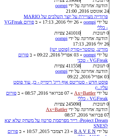
0
תגובות
239649
צפיות
הודעה אחרונה
על ידי
oompi
24 אוגוסט 2016, 21:00
פרודייה מצויירת על יוצר השלבים של MARIO
על ידי
oompi
»
26 יולי 2016, 17:13
» ב
פורום VGFreak
- כללי
0
תגובות
241010
צפיות
הודעה אחרונה
על ידי
oompi
26 יולי 2016, 17:13
מודינג, טוסטר+סורק [פוסט ישן]
על ידי
oompi
»
03 אפריל 2016, 09:22
» ב
פורום
VGFreak - טכני
0
תגובות
411558
צפיות
הודעה אחרונה
על ידי
oompi
03 אפריל 2016, 09:22
פוסט חדש - סטריטס אוף רייג' רימייק - כן, עוד פוסט
עליו..:)
על ידי
Ax=Battler
»
07 פברואר 2016, 08:57
» ב
פורום
VGFreak - כללי
0
תגובות
245090
צפיות
הודעה אחרונה
על ידי
Ax=Battler
07 פברואר 2016, 08:57
Project Dream- רייר מפרסמת סרטון על משחק שלא יצא
לSNES
על ידי
R A V E N
»
23 דצמבר 2015, 10:57
» ב
פורום