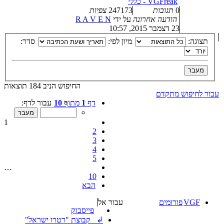
VGFreak - כללי
0
תגובות
247173
צפיות
הודעה אחרונה
על ידי
R A V E N
23 דצמבר 2015, 10:57
תצוגה:
מיון לפי:
סדר:
החיפוש הניב 184 תוצאות
עבור לחיפוש מתקדם
דף
1
מתוך
10
עבור לדף:
1
2
3
4
5
…
10
הבא
VGF
פורומים
עבור אל
פייסבוק
↲ קבוצת "רטרו ישראל"