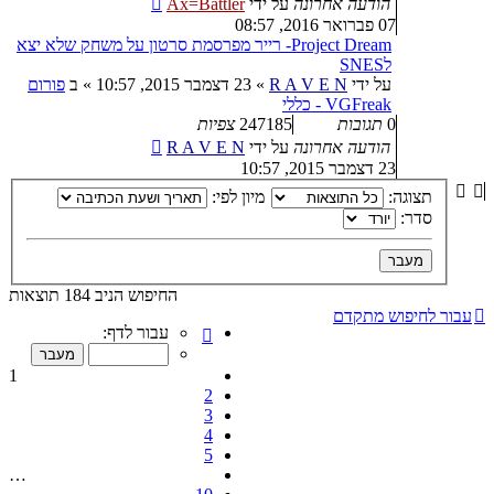
הודעה אחרונה
על ידי
Ax=Battler
07 פברואר 2016, 08:57
Project Dream- רייר מפרסמת סרטון על משחק שלא יצא
לSNES
על ידי
R A V E N
»
23 דצמבר 2015, 10:57
» ב
פורום
VGFreak - כללי
0
תגובות
247185
צפיות
הודעה אחרונה
על ידי
R A V E N
23 דצמבר 2015, 10:57
תצוגה:
מיון לפי:
סדר:
החיפוש הניב 184 תוצאות
עבור לחיפוש מתקדם
דף
עבור לדף:
1
מתוך
1
10
2
3
4
5
…