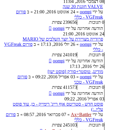
08 דצמבר 2016, 11:04
VALVE חוגגת 20 שנה
על ידי
oompi
»
24 אוגוסט 2016, 21:00
» ב
פורום
VGFreak - כללי
0
תגובות
239656
צפיות
הודעה אחרונה
על ידי
oompi
24 אוגוסט 2016, 21:00
פרודייה מצויירת על יוצר השלבים של MARIO
על ידי
oompi
»
26 יולי 2016, 17:13
» ב
פורום VGFreak
- כללי
0
תגובות
241019
צפיות
הודעה אחרונה
על ידי
oompi
26 יולי 2016, 17:13
מודינג, טוסטר+סורק [פוסט ישן]
על ידי
oompi
»
03 אפריל 2016, 09:22
» ב
פורום
VGFreak - טכני
0
תגובות
411573
צפיות
הודעה אחרונה
על ידי
oompi
03 אפריל 2016, 09:22
פוסט חדש - סטריטס אוף רייג' רימייק - כן, עוד פוסט
עליו..:)
על ידי
Ax=Battler
»
07 פברואר 2016, 08:57
» ב
פורום
VGFreak - כללי
0
תגובות
245103
צפיות