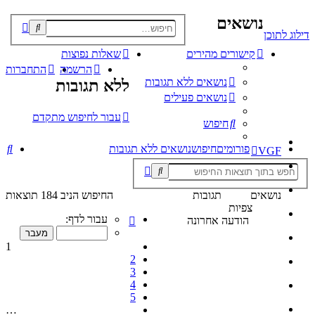
נושאים
פוש
דילוג לתוכן
קדם
קישורים מהירים
שאלות נפוצות
הרשמה
התחברות
נושאים ללא תגובות
ללא תגובות
נושאים פעילים
עבור לחיפוש מתקדם
חיפוש
חי
פורומים
חיפוש
נושאים ללא תגובות
VGF
נושאים
תגובות
החיפוש הניב 184 תוצאות
צפיות
דף
עבור לדף:
הודעה אחרונה
1
מתוך
1
10
2
3
4
5
…