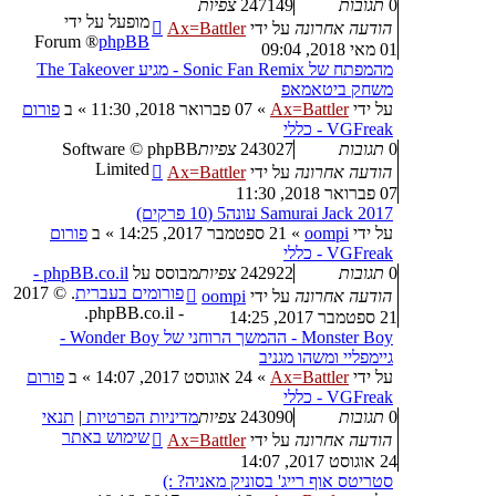
0
תגובות
247149
צפיות
מופעל על ידי
הודעה אחרונה
על ידי
Ax=Battler
® Forum
phpBB
01 מאי 2018, 09:04
מהמפתח של Sonic Fan Remix - מגיע The Takeover
משחק ביטאמאפ
על ידי
Ax=Battler
»
07 פברואר 2018, 11:30
» ב
פורום
VGFreak - כללי
0
תגובות
243027
צפיות
Software © phpBB
Limited
הודעה אחרונה
על ידי
Ax=Battler
07 פברואר 2018, 11:30
Samurai Jack 2017 עונה5 (10 פרקים)
על ידי
oompi
»
21 ספטמבר 2017, 14:25
» ב
פורום
VGFreak - כללי
0
תגובות
242922
צפיות
מבוסס על
phpBB.co.il -
פורומים בעברית
. © 2017
הודעה אחרונה
על ידי
oompi
- phpBB.co.il.
21 ספטמבר 2017, 14:25
Monster Boy - ההמשך הרוחני של Wonder Boy -
גיימפליי ומשהו מגניב
על ידי
Ax=Battler
»
24 אוגוסט 2017, 14:07
» ב
פורום
VGFreak - כללי
0
תגובות
243090
צפיות
מדיניות הפרטיות
|
תנאי
שימוש באתר
הודעה אחרונה
על ידי
Ax=Battler
24 אוגוסט 2017, 14:07
סטריטס אוף רייג' בסוניק מאניה? :)