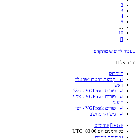
2
3
4
5
…
10
הבא
עבור לחיפוש מתקדם
עבור אל
פייסבוק
↲ קבוצת "רטרו ישראל"
ראשי
↲ פורום VGFreak - כללי
↲ פורום VGFreak - טכני
חיצוני
↲ פורום VGFreak - ישן
↲ משחקי מחשב
VGF
פורומים
כל הזמנים הם
UTC+03:00
מחיקת עוגיות