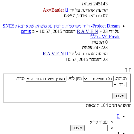
245143
צפיות
הודעה אחרונה
על ידי
Ax=Battler
07 פברואר 2016, 08:57
Project Dream- רייר מפרסמת סרטון על משחק שלא יצא לSNES
על ידי
23 דצמבר 2015, 10:57
»
R A V E N
» ב
פורום
VGFreak - כללי
0
תגובות
247223
צפיות
הודעה אחרונה
על ידי
R A V E N
23 דצמבר 2015, 10:57
תצוגה:
מיון לפי:
סדר:
החיפוש הניב 184 תוצאות
דף
1
עבור לדף:
מתוך
10
1