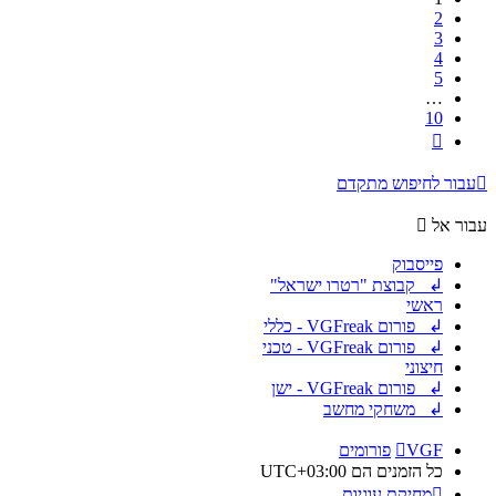
2
3
4
5
…
10
הבא
עבור לחיפוש מתקדם
עבור אל
פייסבוק
↲ קבוצת "רטרו ישראל"
ראשי
↲ פורום VGFreak - כללי
↲ פורום VGFreak - טכני
חיצוני
↲ פורום VGFreak - ישן
↲ משחקי מחשב
VGF
פורומים
כל הזמנים הם
UTC+03:00
מחיקת עוגיות