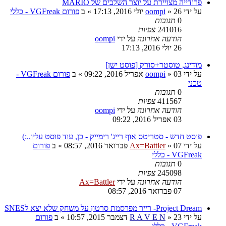
פרודייה מצויירת על יוצר השלבים של MARIO
על ידי
26 יולי 2016, 17:13
»
oompi
» ב
פורום VGFreak - כללי
0
תגובות
241016
צפיות
הודעה אחרונה
על ידי
oompi
26 יולי 2016, 17:13
מודינג, טוסטר+סורק [פוסט ישן]
על ידי
03 אפריל 2016, 09:22
»
oompi
» ב
פורום VGFreak -
טכני
0
תגובות
411567
צפיות
הודעה אחרונה
על ידי
oompi
03 אפריל 2016, 09:22
פוסט חדש - סטריטס אוף רייג' רימייק - כן, עוד פוסט עליו..:)
על ידי
07 פברואר 2016, 08:57
»
Ax=Battler
» ב
פורום
VGFreak - כללי
0
תגובות
245098
צפיות
הודעה אחרונה
על ידי
Ax=Battler
07 פברואר 2016, 08:57
Project Dream- רייר מפרסמת סרטון על משחק שלא יצא לSNES
על ידי
23 דצמבר 2015, 10:57
»
R A V E N
» ב
פורום