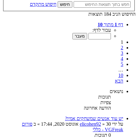
חיפוש מתקדם
חיפוש
החיפוש הניב 184 תוצאות
דף
1
מתוך
10
עבור לדף:
1
2
3
4
5
…
10
הבא
נושאים
תגובות
צפיות
הודעה אחרונה
יש עוד אנשים שמשחקים אמיו?
על ידי
30 אוגוסט 2020, 17:44
»
elicohen92
» ב
פורום
VGFreak - כללי
0
תגובות