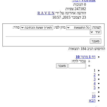
VGFreak - כללי
0
תגובות
247182
צפיות
הודעה אחרונה
על ידי
R A V E N
23 דצמבר 2015, 10:57
תצוגה:
מיון לפי:
סדר:
החיפוש הניב 184 תוצאות
דף
1
מתוך
10
עבור לדף:
1
2
3
4
5
…
10
הבא