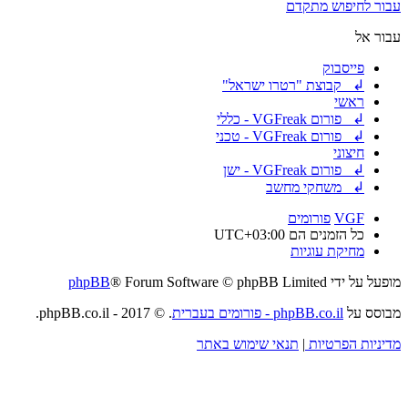
עבור לחיפוש מתקדם
עבור אל
פייסבוק
↲ קבוצת "רטרו ישראל"
ראשי
↲ פורום VGFreak - כללי
↲ פורום VGFreak - טכני
חיצוני
↲ פורום VGFreak - ישן
↲ משחקי מחשב
VGF
פורומים
כל הזמנים הם
UTC+03:00
מחיקת עוגיות
מופעל על ידי
® Forum Software © phpBB Limited
phpBB
מבוסס על
phpBB.co.il - פורומים בעברית
. © 2017 - phpBB.co.il.
מדיניות הפרטיות
|
תנאי שימוש באתר