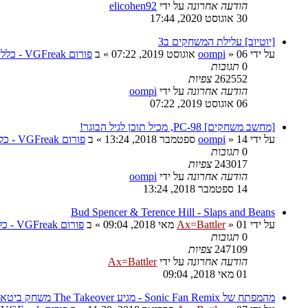
הודעה אחרונה
על ידי
elicohen92
30 אוגוסט 2020, 17:44
[יוטיוב] עלילת המשחקים ב3
על ידי
06 אוגוסט 2019, 07:22
»
oompi
» ב
פורום VGFreak - כללי
0
תגובות
262552
צפיות
הודעה אחרונה
על ידי
oompi
06 אוגוסט 2019, 07:22
[מחשב משחקים] PC-98, מכיל תוכן לגיל הבוגר!
על ידי
14 ספטמבר 2018, 13:24
»
oompi
» ב
פורום VGFreak - כללי
0
תגובות
243017
צפיות
הודעה אחרונה
על ידי
oompi
14 ספטמבר 2018, 13:24
Bud Spencer & Terence Hill - Slaps and Beans
על ידי
01 מאי 2018, 09:04
»
Ax=Battler
» ב
פורום VGFreak - כללי
0
תגובות
247109
צפיות
הודעה אחרונה
על ידי
Ax=Battler
01 מאי 2018, 09:04
מהמפתח של Sonic Fan Remix - מגיע The Takeover משחק ביטאמאפ