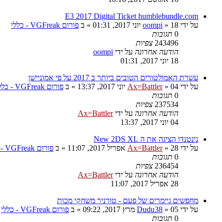
E3 2017 Digital Ticket humblebundle.com
על ידי
18 יוני 2017, 01:31
»
oompi
» ב
פורום VGFreak - כללי
0
תגובות
243496
צפיות
הודעה אחרונה
על ידי
oompi
18 יוני 2017, 01:31
עשרת האמולטורים הטובים ביותר ב 2017 על פי אמוניישן
על ידי
04 יוני 2017, 13:37
»
Ax=Battler
» ב
פורום VGFreak - כללי
0
תגובות
237534
צפיות
הודעה אחרונה
על ידי
Ax=Battler
04 יוני 2017, 13:37
נינטנדו הציגה את ה New 2DS XL
על ידי
28 אפריל 2017, 11:07
»
Ax=Battler
» ב
פורום VGFreak - כללי
0
תגובות
236454
צפיות
הודעה אחרונה
על ידי
Ax=Battler
28 אפריל 2017, 11:07
מחפשים גיימרים של פעם - טורניר משחקי מכות
על ידי
05 מרץ 2017, 09:22
»
Dudu38
» ב
פורום VGFreak - כללי
0
תגובות