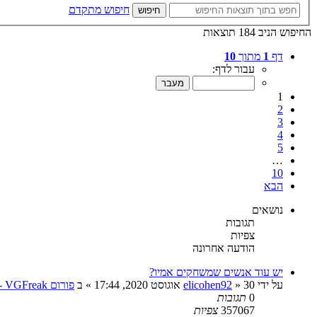
חיפוש מתקדם
חיפוש
החיפוש הניב 184 תוצאות
דף
1
מתוך
10
עבור לדף:
1
2
3
4
5
…
10
הבא
נושאים
תגובות
צפיות
הודעה אחרונה
יש עוד אנשים שמשחקים אמיו?
על ידי
30 אוגוסט 2020, 17:44
»
elicohen92
» ב
פורום VGFreak - כללי
0
תגובות
357067
צפיות