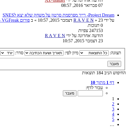
הודעה אחרונה
על ידי
Ax=Battler
07 פברואר 2016, 08:57
Project Dream- רייר מפרסמת סרטון על משחק שלא יצא לSNES
על ידי
23 דצמבר 2015, 10:57
»
R A V E N
» ב
פורום VGFreak - כללי
0
תגובות
247153
צפיות
הודעה אחרונה
על ידי
R A V E N
23 דצמבר 2015, 10:57
תצוגה:
מיון לפי:
סדר:
החיפוש הניב 184 תוצאות
דף
1
מתוך
10
עבור לדף:
1
2
3
4
5
…