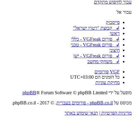
עבור לחיפוש מתקדם
עבור אל
פייסבוק
↲ קבוצת "רטרו ישראל"
ראשי
↲ פורום VGFreak - כללי
↲ פורום VGFreak - טכני
חיצוני
↲ פורום VGFreak - ישן
↲ משחקי מחשב
VGF
פורומים
כל הזמנים הם
UTC+03:00
מחיקת עוגיות
מופעל על ידי
® Forum Software © phpBB Limited
phpBB
מבוסס על
phpBB.co.il - פורומים בעברית
. © 2017 - phpBB.co.il.
מדיניות הפרטיות
|
תנאי שימוש באתר