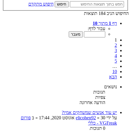
חיפוש מתקדם
חיפוש
החיפוש הניב 184 תוצאות
דף
1
מתוך
10
עבור לדף:
1
2
3
4
5
…
10
הבא
נושאים
תגובות
צפיות
הודעה אחרונה
יש עוד אנשים שמשחקים אמיו?
על ידי
30 אוגוסט 2020, 17:44
»
elicohen92
» ב
פורום
VGFreak - כללי
0
תגובות