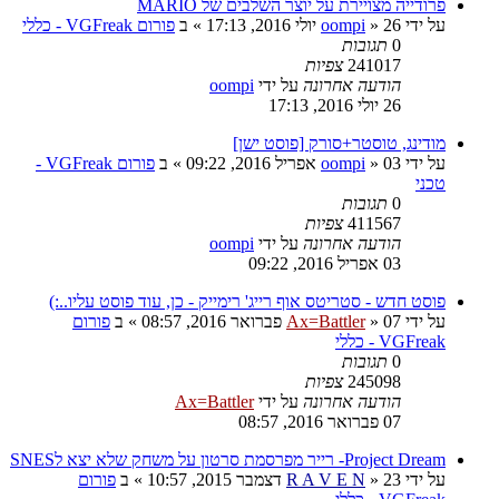
פרודייה מצויירת על יוצר השלבים של MARIO
על ידי
26 יולי 2016, 17:13
»
oompi
» ב
פורום VGFreak - כללי
0
תגובות
241017
צפיות
הודעה אחרונה
על ידי
oompi
26 יולי 2016, 17:13
מודינג, טוסטר+סורק [פוסט ישן]
על ידי
03 אפריל 2016, 09:22
»
oompi
» ב
פורום VGFreak -
טכני
0
תגובות
411567
צפיות
הודעה אחרונה
על ידי
oompi
03 אפריל 2016, 09:22
פוסט חדש - סטריטס אוף רייג' רימייק - כן, עוד פוסט עליו..:)
על ידי
07 פברואר 2016, 08:57
»
Ax=Battler
» ב
פורום
VGFreak - כללי
0
תגובות
245098
צפיות
הודעה אחרונה
על ידי
Ax=Battler
07 פברואר 2016, 08:57
Project Dream- רייר מפרסמת סרטון על משחק שלא יצא לSNES
על ידי
23 דצמבר 2015, 10:57
»
R A V E N
» ב
פורום