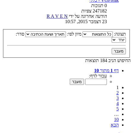
VGFreak - כללי
0
תגובות
247182
צפיות
הודעה אחרונה
על ידי
R A V E N
23 דצמבר 2015, 10:57
תצוגה:
מיון לפי:
סדר:
החיפוש הניב 184 תוצאות
דף
1
מתוך
10
עבור לדף:
1
2
3
4
5
…
10
הבא