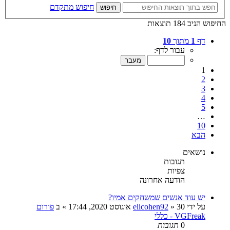
חיפוש מתקדם
חיפוש
החיפוש הניב 184 תוצאות
דף
1
מתוך
10
עבור לדף:
1
2
3
4
5
…
10
הבא
נושאים
תגובות
צפיות
הודעה אחרונה
יש עוד אנשים שמשחקים אמיו?
על ידי
30 אוגוסט 2020, 17:44
»
elicohen92
» ב
פורום
VGFreak - כללי
0
תגובות