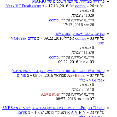
פרודייה מצויירת על יוצר השלבים של MARIO
על ידי
26 יולי 2016, 17:13
»
oompi
» ב
פורום VGFreak - כללי
0
תגובות
241029
צפיות
הודעה אחרונה
על ידי
oompi
26 יולי 2016, 17:13
מודינג, טוסטר+סורק [פוסט ישן]
על ידי
03 אפריל 2016, 09:22
»
oompi
» ב
פורום VGFreak -
טכני
0
תגובות
411579
צפיות
הודעה אחרונה
על ידי
oompi
03 אפריל 2016, 09:22
פוסט חדש - סטריטס אוף רייג' רימייק - כן, עוד פוסט עליו..:)
על ידי
07 פברואר 2016, 08:57
»
Ax=Battler
» ב
פורום
VGFreak - כללי
0
תגובות
245110
צפיות
הודעה אחרונה
על ידי
Ax=Battler
07 פברואר 2016, 08:57
Project Dream- רייר מפרסמת סרטון על משחק שלא יצא לSNES
על ידי
23 דצמבר 2015, 10:57
»
R A V E N
» ב
פורום