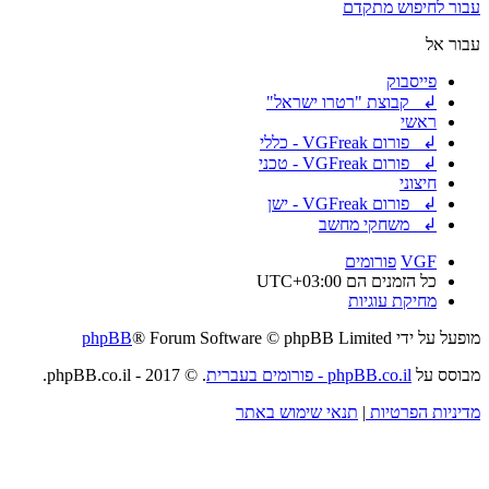
עבור לחיפוש מתקדם
עבור אל
פייסבוק
↲ קבוצת "רטרו ישראל"
ראשי
↲ פורום VGFreak - כללי
↲ פורום VGFreak - טכני
חיצוני
↲ פורום VGFreak - ישן
↲ משחקי מחשב
VGF
פורומים
כל הזמנים הם
UTC+03:00
מחיקת עוגיות
מופעל על ידי
® Forum Software © phpBB Limited
phpBB
מבוסס על
phpBB.co.il - פורומים בעברית
. © 2017 - phpBB.co.il.
מדיניות הפרטיות
|
תנאי שימוש באתר