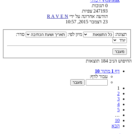
VGFreak - כללי
0
תגובות
247193
צפיות
הודעה אחרונה
על ידי
R A V E N
23 דצמבר 2015, 10:57
תצוגה:
מיון לפי:
סדר:
החיפוש הניב 184 תוצאות
דף
1
מתוך
10
עבור לדף:
1
2
3
4
5
…
10
הבא