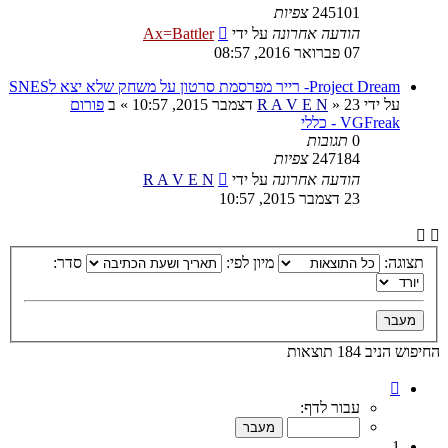
245101
צפיות
הודעה אחרונה
על ידי
Ax=Battler
07 פברואר 2016, 08:57
Project Dream- רייר מפרסמת סרטון על משחק שלא יצא לSNES
על ידי
23 דצמבר 2015, 10:57
»
R A V E N
» ב
פורום
VGFreak - כללי
0
תגובות
247184
צפיות
הודעה אחרונה
על ידי
R A V E N
23 דצמבר 2015, 10:57
תצוגה:
מיון לפי:
סדר:
החיפוש הניב 184 תוצאות
דף
1
עבור לדף:
מתוך
10
1