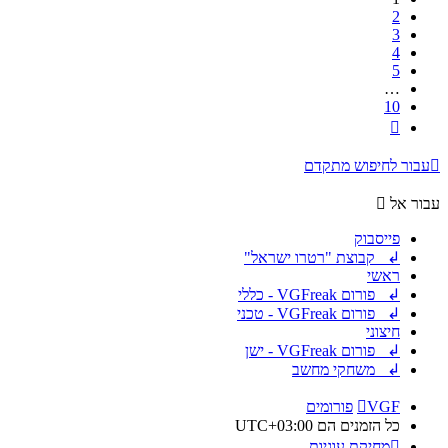
2
3
4
5
…
10
הבא
עבור לחיפוש מתקדם
עבור אל
פייסבוק
↲ קבוצת "רטרו ישראל"
ראשי
↲ פורום VGFreak - כללי
↲ פורום VGFreak - טכני
חיצוני
↲ פורום VGFreak - ישן
↲ משחקי מחשב
VGF
פורומים
כל הזמנים הם
UTC+03:00
מחיקת עוגיות