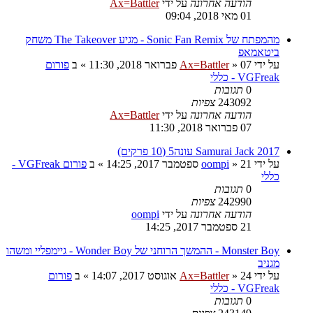
הודעה אחרונה
על ידי
Ax=Battler
01 מאי 2018, 09:04
מהמפתח של Sonic Fan Remix - מגיע The Takeover משחק
ביטאמאפ
על ידי
07 פברואר 2018, 11:30
»
Ax=Battler
» ב
פורום
VGFreak - כללי
0
תגובות
243092
צפיות
הודעה אחרונה
על ידי
Ax=Battler
07 פברואר 2018, 11:30
Samurai Jack 2017 עונה5 (10 פרקים)
על ידי
21 ספטמבר 2017, 14:25
»
oompi
» ב
פורום VGFreak -
כללי
0
תגובות
242990
צפיות
הודעה אחרונה
על ידי
oompi
21 ספטמבר 2017, 14:25
Monster Boy - ההמשך הרוחני של Wonder Boy - גיימפליי ומשהו
מגניב
על ידי
24 אוגוסט 2017, 14:07
»
Ax=Battler
» ב
פורום
VGFreak - כללי
0
תגובות