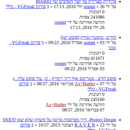
פרודייה מצויירת על יוצר השלבים של MARIO
על ידי
26 יולי 2016, 17:13
»
oompi
» ב
פורום VGFreak - כללי
0
תגובות
241086
צפיות
הודעה אחרונה
על ידי
oompi
26 יולי 2016, 17:13
מודינג, טוסטר+סורק [פוסט ישן]
על ידי
03 אפריל 2016, 09:22
»
oompi
» ב
פורום VGFreak -
טכני
0
תגובות
411671
צפיות
הודעה אחרונה
על ידי
oompi
03 אפריל 2016, 09:22
פוסט חדש - סטריטס אוף רייג' רימייק - כן, עוד פוסט עליו..:)
על ידי
07 פברואר 2016, 08:57
»
Ax=Battler
» ב
פורום
VGFreak - כללי
0
תגובות
245160
צפיות
הודעה אחרונה
על ידי
Ax=Battler
07 פברואר 2016, 08:57
Project Dream- רייר מפרסמת סרטון על משחק שלא יצא לSNES
על ידי
23 דצמבר 2015, 10:57
»
R A V E N
» ב
פורום