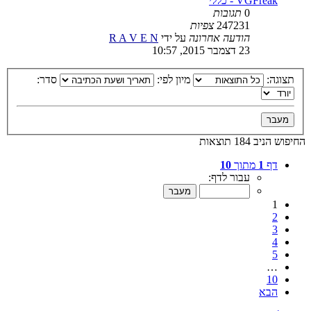
VGFreak - כללי
0
תגובות
247231
צפיות
הודעה אחרונה
על ידי
R A V E N
23 דצמבר 2015, 10:57
תצוגה:
מיון לפי:
סדר:
החיפוש הניב 184 תוצאות
דף
1
מתוך
10
עבור לדף:
1
2
3
4
5
…
10
הבא