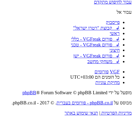
עבור לחיפוש מתקדם
עבור אל
פייסבוק
↲ קבוצת "רטרו ישראל"
ראשי
↲ פורום VGFreak - כללי
↲ פורום VGFreak - טכני
חיצוני
↲ פורום VGFreak - ישן
↲ משחקי מחשב
VGF
פורומים
כל הזמנים הם
UTC+03:00
מחיקת עוגיות
מופעל על ידי
® Forum Software © phpBB Limited
phpBB
מבוסס על
phpBB.co.il - פורומים בעברית
. © 2017 - phpBB.co.il.
מדיניות הפרטיות
|
תנאי שימוש באתר