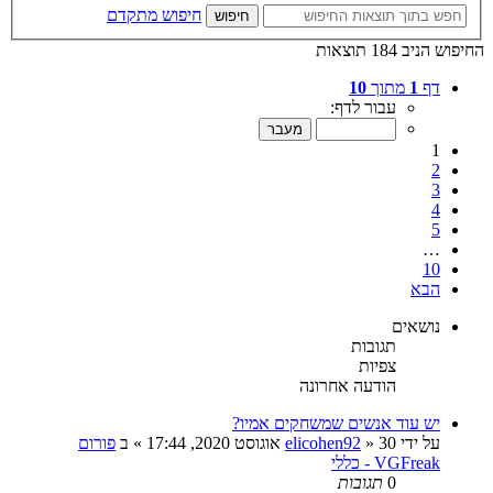
חיפוש מתקדם
חיפוש
החיפוש הניב 184 תוצאות
דף
1
מתוך
10
עבור לדף:
1
2
3
4
5
…
10
הבא
נושאים
תגובות
צפיות
הודעה אחרונה
יש עוד אנשים שמשחקים אמיו?
על ידי
30 אוגוסט 2020, 17:44
»
elicohen92
» ב
פורום
VGFreak - כללי
0
תגובות