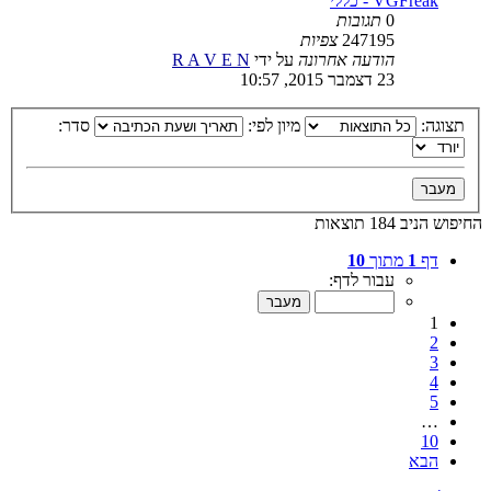
VGFreak - כללי
0
תגובות
247195
צפיות
הודעה אחרונה
על ידי
R A V E N
23 דצמבר 2015, 10:57
תצוגה:
מיון לפי:
סדר:
החיפוש הניב 184 תוצאות
דף
1
מתוך
10
עבור לדף:
1
2
3
4
5
…
10
הבא