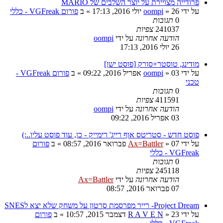
פרודייה מצויירת על יוצר השלבים של MARIO
על ידי
26 יולי 2016, 17:13
»
oompi
» ב
פורום VGFreak - כללי
0
תגובות
241037
צפיות
הודעה אחרונה
על ידי
oompi
26 יולי 2016, 17:13
מודינג, טוסטר+סורק [פוסט ישן]
על ידי
03 אפריל 2016, 09:22
»
oompi
» ב
פורום VGFreak -
טכני
0
תגובות
411591
צפיות
הודעה אחרונה
על ידי
oompi
03 אפריל 2016, 09:22
פוסט חדש - סטריטס אוף רייג' רימייק - כן, עוד פוסט עליו..:)
על ידי
07 פברואר 2016, 08:57
»
Ax=Battler
» ב
פורום
VGFreak - כללי
0
תגובות
245118
צפיות
הודעה אחרונה
על ידי
Ax=Battler
07 פברואר 2016, 08:57
Project Dream- רייר מפרסמת סרטון על משחק שלא יצא לSNES
על ידי
23 דצמבר 2015, 10:57
»
R A V E N
» ב
פורום