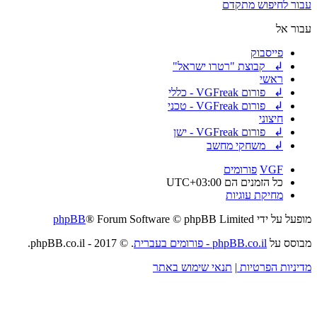
עבור לחיפוש מתקדם
עבור אל
פייסבוק
↲ קבוצת "רטרו ישראל"
ראשי
↲ פורום VGFreak - כללי
↲ פורום VGFreak - טכני
חיצוני
↲ פורום VGFreak - ישן
↲ משחקי מחשב
VGF
פורומים
כל הזמנים הם
UTC+03:00
מחיקת עוגיות
מופעל על ידי
® Forum Software © phpBB Limited
phpBB
מבוסס על
phpBB.co.il - פורומים בעברית
. © 2017 - phpBB.co.il.
מדיניות הפרטיות
|
תנאי שימוש באתר