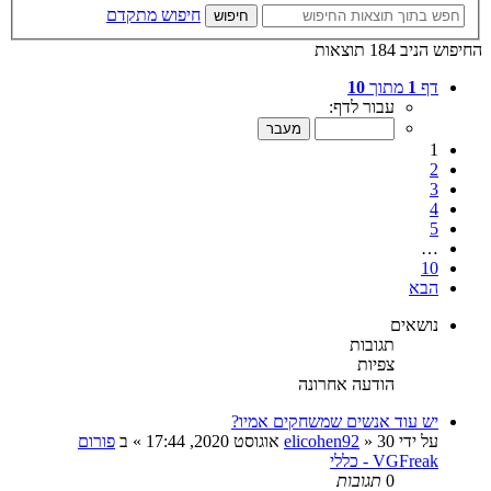
חיפוש מתקדם
חיפוש
החיפוש הניב 184 תוצאות
דף
1
מתוך
10
עבור לדף:
1
2
3
4
5
…
10
הבא
נושאים
תגובות
צפיות
הודעה אחרונה
יש עוד אנשים שמשחקים אמיו?
על ידי
30 אוגוסט 2020, 17:44
»
elicohen92
» ב
פורום
VGFreak - כללי
0
תגובות