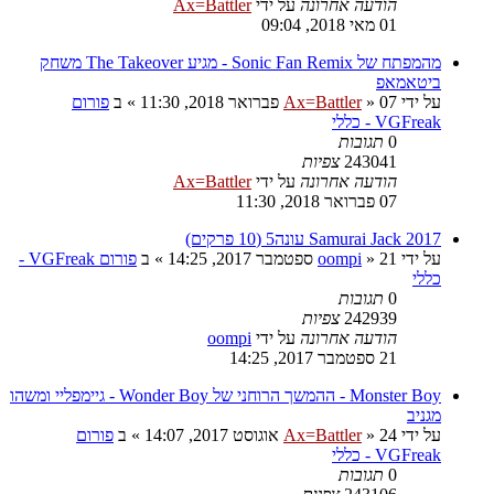
הודעה אחרונה
על ידי
Ax=Battler
01 מאי 2018, 09:04
מהמפתח של Sonic Fan Remix - מגיע The Takeover משחק
ביטאמאפ
על ידי
07 פברואר 2018, 11:30
»
Ax=Battler
» ב
פורום
VGFreak - כללי
0
תגובות
243041
צפיות
הודעה אחרונה
על ידי
Ax=Battler
07 פברואר 2018, 11:30
Samurai Jack 2017 עונה5 (10 פרקים)
על ידי
21 ספטמבר 2017, 14:25
»
oompi
» ב
פורום VGFreak -
כללי
0
תגובות
242939
צפיות
הודעה אחרונה
על ידי
oompi
21 ספטמבר 2017, 14:25
Monster Boy - ההמשך הרוחני של Wonder Boy - גיימפליי ומשהו
מגניב
על ידי
24 אוגוסט 2017, 14:07
»
Ax=Battler
» ב
פורום
VGFreak - כללי
0
תגובות