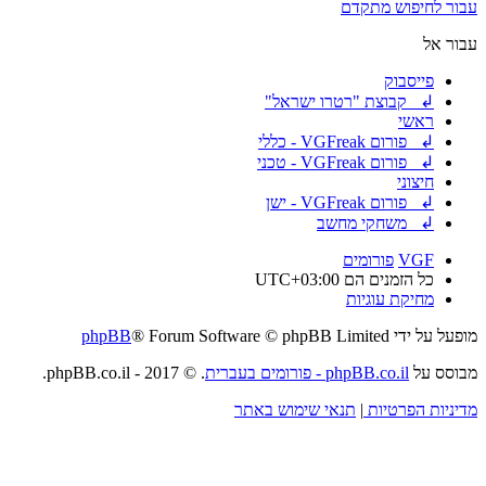
עבור לחיפוש מתקדם
עבור אל
פייסבוק
↲ קבוצת "רטרו ישראל"
ראשי
↲ פורום VGFreak - כללי
↲ פורום VGFreak - טכני
חיצוני
↲ פורום VGFreak - ישן
↲ משחקי מחשב
VGF
פורומים
כל הזמנים הם
UTC+03:00
מחיקת עוגיות
מופעל על ידי
® Forum Software © phpBB Limited
phpBB
מבוסס על
phpBB.co.il - פורומים בעברית
. © 2017 - phpBB.co.il.
מדיניות הפרטיות
|
תנאי שימוש באתר