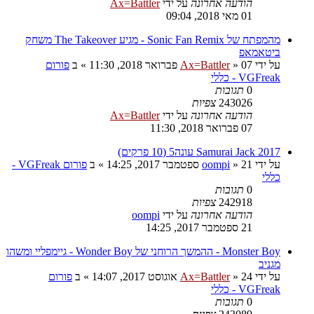
הודעה אחרונה
על ידי
Ax=Battler
01 מאי 2018, 09:04
מהמפתח של Sonic Fan Remix - מגיע The Takeover משחק
ביטאמאפ
על ידי
07 פברואר 2018, 11:30
»
Ax=Battler
» ב
פורום
VGFreak - כללי
0
תגובות
243026
צפיות
הודעה אחרונה
על ידי
Ax=Battler
07 פברואר 2018, 11:30
Samurai Jack 2017 עונה5 (10 פרקים)
על ידי
21 ספטמבר 2017, 14:25
»
oompi
» ב
פורום VGFreak -
כללי
0
תגובות
242918
צפיות
הודעה אחרונה
על ידי
oompi
21 ספטמבר 2017, 14:25
Monster Boy - ההמשך הרוחני של Wonder Boy - גיימפליי ומשהו
מגניב
על ידי
24 אוגוסט 2017, 14:07
»
Ax=Battler
» ב
פורום
VGFreak - כללי
0
תגובות