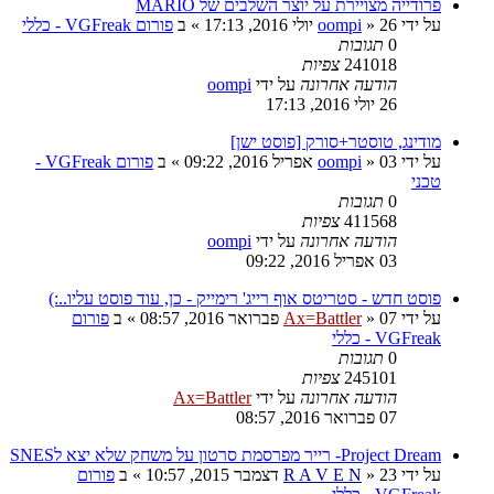
פרודייה מצויירת על יוצר השלבים של MARIO
על ידי
26 יולי 2016, 17:13
»
oompi
» ב
פורום VGFreak - כללי
0
תגובות
241018
צפיות
הודעה אחרונה
על ידי
oompi
26 יולי 2016, 17:13
מודינג, טוסטר+סורק [פוסט ישן]
על ידי
03 אפריל 2016, 09:22
»
oompi
» ב
פורום VGFreak -
טכני
0
תגובות
411568
צפיות
הודעה אחרונה
על ידי
oompi
03 אפריל 2016, 09:22
פוסט חדש - סטריטס אוף רייג' רימייק - כן, עוד פוסט עליו..:)
על ידי
07 פברואר 2016, 08:57
»
Ax=Battler
» ב
פורום
VGFreak - כללי
0
תגובות
245101
צפיות
הודעה אחרונה
על ידי
Ax=Battler
07 פברואר 2016, 08:57
Project Dream- רייר מפרסמת סרטון על משחק שלא יצא לSNES
על ידי
23 דצמבר 2015, 10:57
»
R A V E N
» ב
פורום