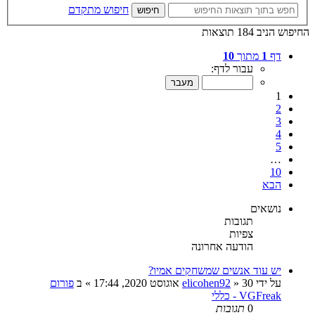
חיפוש מתקדם
חיפוש
החיפוש הניב 184 תוצאות
דף
1
מתוך
10
עבור לדף:
1
2
3
4
5
…
10
הבא
נושאים
תגובות
צפיות
הודעה אחרונה
יש עוד אנשים שמשחקים אמיו?
על ידי
30 אוגוסט 2020, 17:44
»
elicohen92
» ב
פורום
VGFreak - כללי
0
תגובות