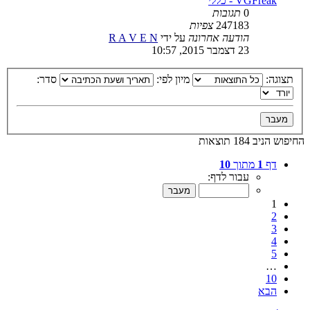
VGFreak - כללי
0
תגובות
247183
צפיות
הודעה אחרונה
על ידי
R A V E N
23 דצמבר 2015, 10:57
תצוגה:
מיון לפי:
סדר:
החיפוש הניב 184 תוצאות
דף
1
מתוך
10
עבור לדף:
1
2
3
4
5
…
10
הבא