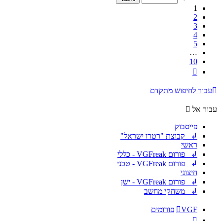
10
1
2
3
4
5
…
10
הבא
עבור לחיפוש מתקדם
עבור אל
פייסבוק
↲ קבוצת "רטרו ישראל"
ראשי
↲ פורום VGFreak - כללי
↲ פורום VGFreak - טכני
חיצוני
↲ פורום VGFreak - ישן
↲ משחקי מחשב
VGF
פורומים