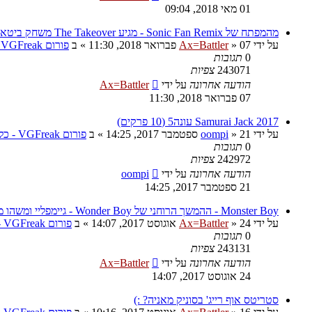
01 מאי 2018, 09:04
מהמפתח של Sonic Fan Remix - מגיע The Takeover משחק ביטאמאפ
על ידי
07 פברואר 2018, 11:30
»
Ax=Battler
» ב
פורום VGFreak - כללי
0
תגובות
243071
צפיות
הודעה אחרונה
על ידי
Ax=Battler
07 פברואר 2018, 11:30
Samurai Jack 2017 עונה5 (10 פרקים)
על ידי
21 ספטמבר 2017, 14:25
»
oompi
» ב
פורום VGFreak - כללי
0
תגובות
242972
צפיות
הודעה אחרונה
על ידי
oompi
21 ספטמבר 2017, 14:25
Monster Boy - ההמשך הרוחני של Wonder Boy - גיימפליי ומשהו מגניב
על ידי
24 אוגוסט 2017, 14:07
»
Ax=Battler
» ב
פורום VGFreak - כללי
0
תגובות
243131
צפיות
הודעה אחרונה
על ידי
Ax=Battler
24 אוגוסט 2017, 14:07
סטריטס אוף רייג' בסוניק מאניה? :)