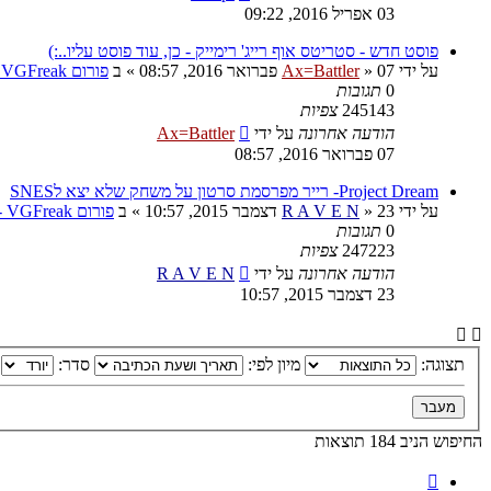
03 אפריל 2016, 09:22
פוסט חדש - סטריטס אוף רייג' רימייק - כן, עוד פוסט עליו..:)
על ידי
07 פברואר 2016, 08:57
»
Ax=Battler
» ב
פורום VGFreak - כללי
0
תגובות
245143
צפיות
הודעה אחרונה
על ידי
Ax=Battler
07 פברואר 2016, 08:57
Project Dream- רייר מפרסמת סרטון על משחק שלא יצא לSNES
על ידי
23 דצמבר 2015, 10:57
»
R A V E N
» ב
פורום VGFreak - כללי
0
תגובות
247223
צפיות
הודעה אחרונה
על ידי
R A V E N
23 דצמבר 2015, 10:57
תצוגה:
מיון לפי:
סדר:
החיפוש הניב 184 תוצאות
דף