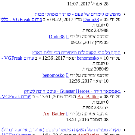
28 אפריל 2017, 11:07
מחפשים גיימרים של פעם - טורניר משחקי מכות
על ידי
05 מרץ 2017, 09:22
»
Dudu38
» ב
פורום VGFreak - כללי
0
תגובות
237988
צפיות
הודעה אחרונה
על ידי
Dudu38
05 מרץ 2017, 09:22
תיקון כל סוגי הקונסולות במחירים הכי זולים בארץ
על ידי
10 ינואר 2017, 12:36
»
benomosko
» ב
פורום VGFreak - טכני
0
תגובות
398049
צפיות
הודעה אחרונה
על ידי
benomosko
10 ינואר 2017, 12:36
גאנסטאר הירוז - Gunstar Heroes - פוסט חובה לשחק
על ידי
08 דצמבר 2016, 13:51
»
Ax=Battler
» ב
פורום VGFreak - כללי
0
תגובות
237257
צפיות
הודעה אחרונה
על ידי
Ax=Battler
08 דצמבר 2016, 13:51
סקירה מעניינת של השקת המסטר סיסטם (ארה"ב, אירופה וברזיל)